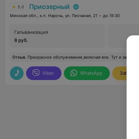
Приозерный
5.0
Минская обл., к.п. Нарочь, ул. Песчаная, 21
до 19:30
Гальванизация
8 руб.
Отзыв
.
Прекрасное обслуживание,включая все. Тут и замечательная территория, интересная в любое время года, прекрасный персонал на всех уровнях, еда и столовая это отдельная песня, сложно представить себе человек
Viber
WhatsApp
Заброни