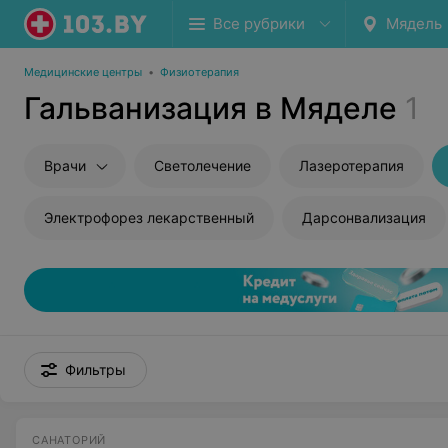
Все рубрики
Мядель
Медицинские центры
•
Физиотерапия
Гальванизация в Мяделе
1
Врачи
Светолечение
Лазеротерапия
Электрофорез лекарственный
Дарсонвализация
Фильтры
САНАТОРИЙ