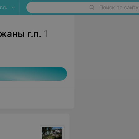
.п.
Поиск по сайту
жаны г.п.
1