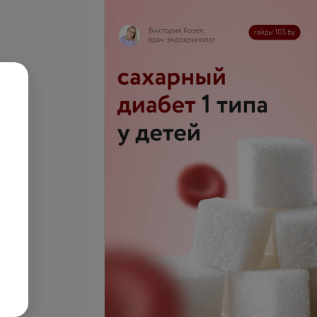
дромассажная
Все цены
запросу