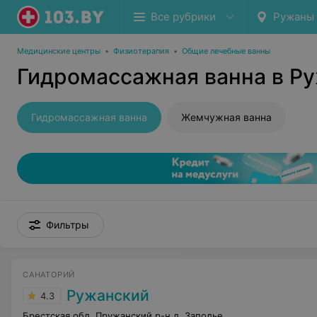
Все рубрики
Ружаны г
Медицинские центры
•
Физиотерапия
•
Общие лечебные ванны
Гидромассажная ванна в Ру
Гидромассажная ванна
Жемчужная ванна
Фильтры
САНАТОРИЙ
Ружанский
4.3
Брестская обл. Пружанский р-н д. Заполье