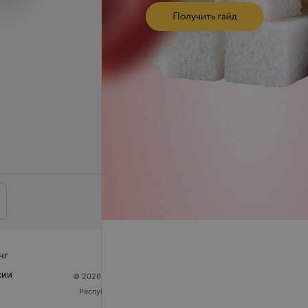
нг
сии
© 2026 ООО «Артокс Лаб», УНП 191700409
| 220012,
Республика Беларусь, г. Минск, улица Толбухина, 2,
пом. 16 | help@103.by