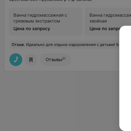
Ванна гидромассажная с
Ванна гидромасса
грязевым экстрактом
хвойная
Цена по запросу
Цена по запросу
Отзыв
.
Идеально для отдыха-оздоровления с детьми! Большое количество детских площадок, игровые комнаты, аквапарк, бассейны, внимательный воспитатель-педагог. Разнообра
21
Отзывы