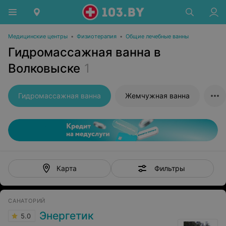
Медицинские центры
•
Физиотерапия
•
Общие лечебные ванны
Гидромассажная ванна в
Волковыске
1
Гидромассажная ванна
Жемчужная ванна
Фильтры
Карта
САНАТОРИЙ
Энергетик
5.0