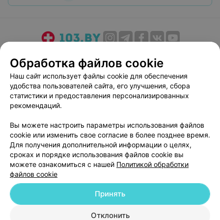
О проекте
Новости проекта
Размещение рекламы
Обработка файлов cookie
Медицинский маркетинг
Публичный договор
Наш сайт использует файлы cookie для обеспечения
Пользовательское соглашение
Способы оплаты
удобства пользователей сайта, его улучшения, сбора
Вакансии
Партнеры
статистики и предоставления персонализированных
рекомендаций.
Написать руководителю 103.by
Написать в поддержку
Вы можете настроить параметры использования файлов
cookie или изменить свое согласие в более позднее время.
Персональные настройки cookie
Для получения дополнительной информации о целях,
Обработка персональных данных
сроках и порядке использования файлов cookie вы
можете ознакомиться с нашей
Политикой обработки
файлов cookie
Принять
Отклонить
© 2026 ООО «Артокс Лаб», УНП 191700409
| 220012, Республика Беларусь,