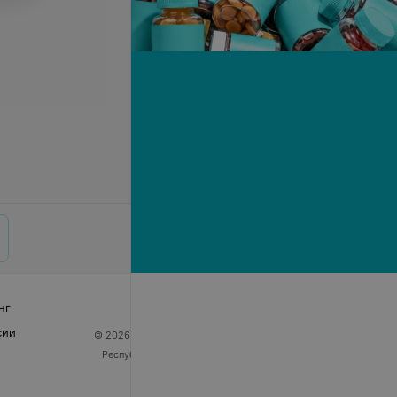
нг
сии
© 2026 ООО «Артокс Лаб», УНП 191700409
| 220012,
Республика Беларусь, г. Минск, улица Толбухина, 2,
пом. 16 | help@103.by
Служба поддержки
+375 291212755