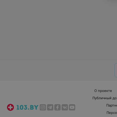
О проекте
Публичный до
Партн
Персо