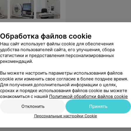
озможности санаторно-
Обработка файлов cookie
Наш сайт использует файлы cookie для обеспечения
сокий профессионализм и индивидуальный подход к каждому пациенту. спасибо за ваш труд и за здоровье, которое Вы нам помогаете поправить.
Еще
удобства пользователей сайта, его улучшения, сбора
статистики и предоставления персонализированных
238
Отзывы
рекомендаций.
Вы можете настроить параметры использования файлов
cookie или изменить свое согласие в более позднее время.
Для получения дополнительной информации о целях,
сроках и порядке использования файлов cookie вы можете
ознакомиться с нашей
Политикой обработки файлов cookie
Отклонить
Принять
Персональные настройки Cookie