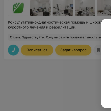
Консультативно-диагностическая помощь и широкие в
курортного лечения и реабилитации.
Отзыв
.
Здравствуйте. Хочу выразить признательность всем работникам отделения грязелечения за высокий уровень общения и культуры, За подробные объяснения и внимательность к пациентам. Особую благодарность выражаю санитарке-грязевщице Г Анне Леонидовне. Общение с ней всегда доставляет только положительные эмоции. Чувствуется вы
Записаться
Задать вопрос