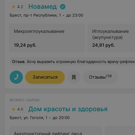
Новамед
4.2
Брест, пр-т Республики, 1
до 23:00
Микроиглоукалывание
Иглоукалывание
(акупунктура)
19,24 руб.
24,91 руб.
Отзыв
.
Хочу выразить огромную благодарность врачу-рефлексотерапевту Натынчику Валерию Васильевичу. Прошла у него 10 сеансов иглоукалывания и очень довольна результатом. Прошли хронические боли в спине, которыми я страдала несколько месяцев. До этого я безуспешно лечилась в своей поликлинике и поняла, что медикаментозного лечения для моей болезни недостаточно, нужен другой уровень. Валерий Васильевич тщательно изучил мою историю болезни, дал необходимые советы и рекомендации. Меня порази
738
Записаться
Отзывы
ВЕЛНЕС-САЛОН
Дом красоты и здоровья
4.0
Брест, ул. Гоголя, 1
до 20:00
Аккупунктурный лифтинг лица