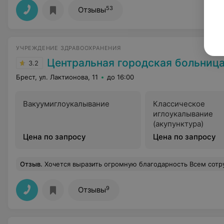
53
Отзывы
УЧРЕЖДЕНИЕ ЗДРАВООХРАНЕНИЯ
Центральная городская больниц
3.2
Брест, ул. Лактионова, 11
до 16:00
Вакуумиглоукалывание
Классическое
иглоукалывание
(акупунктура)
Цена по запросу
Цена по запросу
Отзыв
.
Хочется выразить огромную благодарность Всем сотрудникам,отделения медицинской реабилитации номер 1 ОЦМР. За чуткость и заботу персонала,доброжелательность по отношению ко всем пациентам. Низкий поклон заведующей отделением Татьяне Сергеевне, за слаженность работы коллектива. Выражаю глубокую признательность и благодарю,за высокий профессионализм лечащего врача Татьяну Александровну. Отдельно хочется отметить и поблагодарить,за высокий уровень профессионализма и индивидуальный подход к каждому пациенту, врача реабилитолога Игоря Яковлевича. Также хочется выразить благодарность и огромное спасибо,за оперативность
9
Отзывы