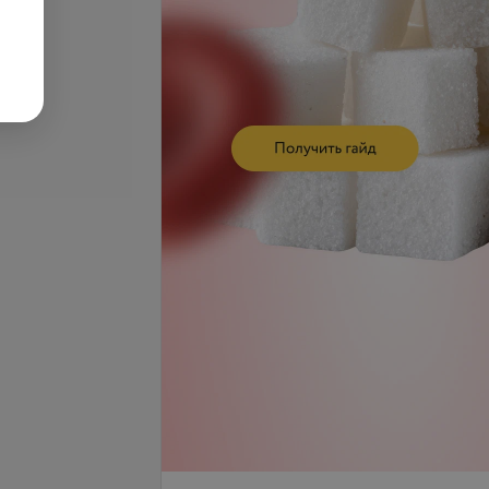
остное
ывание
Все цены
запросу