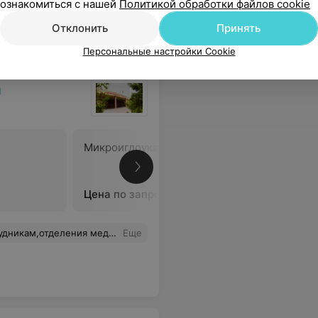
ознакомиться с нашей
Политикой обработки файлов cookie
Отклонить
Принять
Персональные настройки Cookie
а
Микроиглоукалывание
Поверхн
иглоукал
Цена по запросу
Цена по 
 в обеспечении нужными медицинскими препаратами старшую медицинскую сестру Татьяну Васильевну.Огромная благодарность палатным медсёстрам и медсёстрам процедурного кабинета. Все они проявили лучшие человеческие качества: душевность, теплоту и заботливость, терпение.
Еще