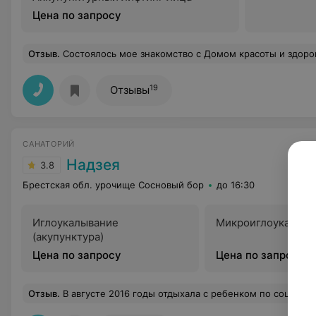
Цена по запросу
Отзыв
.
Состоялось мое знакомство с Домом красоты и здоровья!) осталось самое хорошие впечатление, красивый и уютный интерьер. Приветливые и очень приятные девушки парикмахеры и администратор. Записались на стрижку в удобное для меня время, стрижкой осталась очень дово
19
Отзывы
САНАТОРИЙ
Надзея
3.8
Брестская обл. урочище Сосновый бор
до 16:30
Иглоукалывание
Микроиглоукалыва
(акупунктура)
Цена по запросу
Цена по запросу
Отзыв
.
В августе 2016 годы отдыхала с ребенком по социальной путевке в этом санатории. Когда ехала, то думала, что бесплатно хорошим не может быть.И первое наше удивление было в столовой. На завтрак мы опоздали, но после оформления, нам сказали, что наш завтрак нас ждет и нас покормят. Порции были большие и очень вкусно. Меню разнообразное. Санаторий чистый, номера хорошие, персонал доброжелательный. Меня очень порадовало, что свой автомобиль мы могли оставить возле нашего корпуса и абсолютно бесплатно. А особую благодарность я хочу выразить врачу иглорефлексотерапевту Шлейко А.И. Я долгие годы мучилась со спиной. И уже ничего не помогало. И на массаже я про