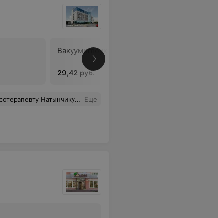
Вакуумиглоукалывание
В
29,42 руб.
ли его глубокий подход к делу, высокий профессионализм, культура общения, отзывчивость и добросердечность. Хочу пожелать Валерию Васильевичу крепкого здоровья и дальнейших успехов в работе ! Огромное спасибо !
Еще