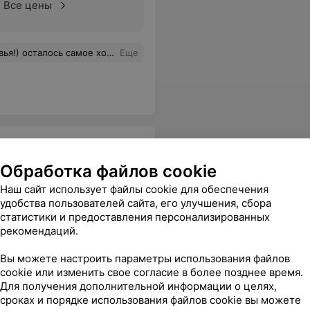
Все цены
льная спасибо мастеру Карине ! ДОМ КРАСОТЫ И ЗДОРОВЬЯ -это то место куда хочется вернуться) Большое вам спасибо )
Еще
Обработка файлов cookie
Наш сайт использует файлы cookie для обеспечения
удобства пользователей сайта, его улучшения, сбора
статистики и предоставления персонализированных
ние
Поверхностное
рекомендаций.
иглоукалывание
В
Цена по запросу
Вы можете настроить параметры использования файлов
cookie или изменить свое согласие в более позднее время.
Для получения дополнительной информации о целях,
сто плакала от боли. И массажит мне порекомендовала сходить к иглорефлексотерапевту. И я к нему попала. Он сделал чудо. Я сейчас живу без боли. В этом году нам не дали социальную путевку в этой санаторий. Но мы уже заказали путевки и поедем за полную стоимость, именно в Надзею.
Еще
сроках и порядке использования файлов cookie вы можете