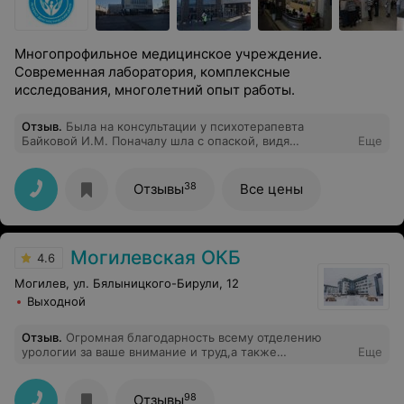
Многопрофильное медицинское учреждение.
Современная лаборатория, комплексные
исследования, многолетний опыт работы.
Отзыв
.
Была на консультации у психотерапевта
Байковой И.М. Поначалу шла с опаской, видя
Еще
предыдущие отзывы, но! Как же я ошибалась!
Отличный специалист, очень тактичный и мягкий, не
давит, скорректировала лечение и дала дальнейшие
38
Отзывы
Все цены
рекомендации. Осталась очень довольна по итогу.
Могилевская ОКБ
4.6
Могилев, ул. Бялыницкого-Бирули, 12
Выходной
Отзыв
.
Огромная благодарность всему отделению
урологии за ваше внимание и труд,а также
Еще
зав.отд.Багрицевичу Николаю Викторовичу за
успешную операцию и леч врачу Багрицевичу Алексею
Николаевичу.Спасибо огромное.
98
Отзывы