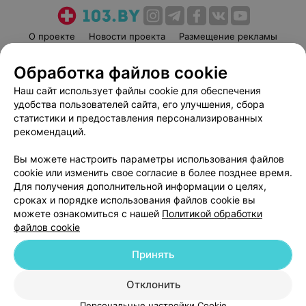
О проекте
Новости проекта
Размещение рекламы
Медицинский маркетинг
Публичный договор
Обработка файлов cookie
Пользовательское соглашение
Способы оплаты
Наш сайт использует файлы cookie для обеспечения
Вакансии
Партнеры
удобства пользователей сайта, его улучшения, сбора
Написать руководителю 103.by
статистики и предоставления персонализированных
рекомендаций.
Написать в поддержку
Персональные настройки cookie
Вы можете настроить параметры использования файлов
Обработка персональных данных
cookie или изменить свое согласие в более позднее время.
Для получения дополнительной информации о целях,
сроках и порядке использования файлов cookie вы
можете ознакомиться с нашей
Политикой обработки
файлов cookie
Принять
© 2026 ООО «Артокс Лаб», УНП 191700409
| 220012, Республика Беларусь,
г. Минск, улица Толбухина, 2, пом. 16 | help@103.by
Отклонить
Служба поддержки
+375 291212755
Персональные настройки Cookie