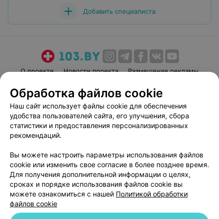
Добавить специалиста
О проекте
Новости проекта
Размещение рекламы
Медицинский маркетинг
Публичный договор
Обработка файлов cookie
Пользовательское соглашение
Способы оплаты
Наш сайт использует файлы cookie для обеспечения
Вакансии
Партнеры
удобства пользователей сайта, его улучшения, сбора
статистики и предоставления персонализированных
Написать руководителю 103.by
рекомендаций.
Написать в поддержку
Персональные настройки cookie
Вы можете настроить параметры использования файлов
cookie или изменить свое согласие в более позднее время.
Обработка персональных данных
Для получения дополнительной информации о целях,
сроках и порядке использования файлов cookie вы
можете ознакомиться с нашей
Политикой обработки
файлов cookie