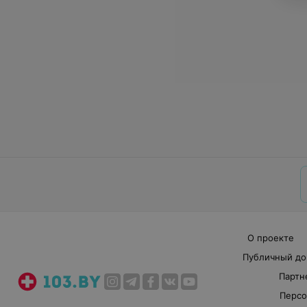
О проекте
Публичный до
Партн
Персо