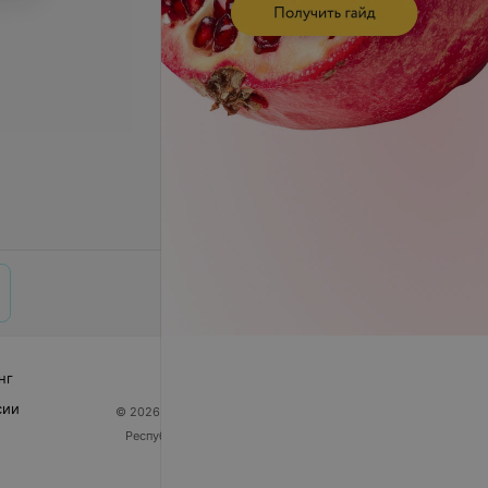
нг
сии
© 2026 ООО «Артокс Лаб», УНП 191700409
| 220012,
Республика Беларусь, г. Минск, улица Толбухина, 2,
пом. 16 | help@103.by
Служба поддержки
+375 291212755