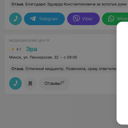
Отзыв
.
Благодарю Эдуарда Константиновича за золотые руки и комплексный подход к работе, после первой встречи стало полегче 
Telegram
Viber
What
МЕДИЦИНСКИЙ ЦЕНТР
Эра
4.1
Минск, ул. Пионерская, 32
с 09:00
Отзыв
.
Отличный медцентр. Позвонила, сразу ответили. Приветливые администраторы, грамотные, доброжелательные и отзывчивые врачи и медсестры. Все выполняли свою работу качественно. В медцентре сов
27
Отзывы