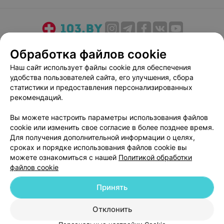
деньги и время на этот санаторий, ничего хорошего
там нет, очень жалею о поездке туда.
О проекте
Новости проекта
Размещение рекламы
Обработка файлов cookie
Медицинский маркетинг
Публичный договор
Наш сайт использует файлы cookie для обеспечения
Пользовательское соглашение
Способы оплаты
удобства пользователей сайта, его улучшения, сбора
Вакансии
Партнеры
статистики и предоставления персонализированных
рекомендаций.
Написать руководителю 103.by
Написать в поддержку
Вы можете настроить параметры использования файлов
cookie или изменить свое согласие в более позднее время.
Персональные настройки cookie
Для получения дополнительной информации о целях,
Обработка персональных данных
сроках и порядке использования файлов cookie вы
можете ознакомиться с нашей
Политикой обработки
файлов cookie
Принять
Отклонить
© 2026 ООО «Артокс Лаб», УНП 191700409
| 220012, Республика Беларусь,
г. Минск, улица Толбухина, 2, пом. 16 | help@103.by