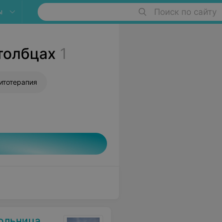
ы
Поиск по сайту
толбцах
1
итотерапия
ольница