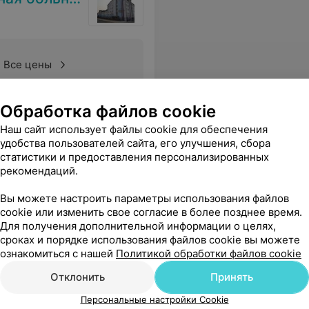
Все цены
Обработка файлов cookie
овью. Это чувствуется на каждом этапе — от консультации до послеоперационных рекомендаций. Спасибо вам за ваши золотые руки, за терпение и за то, что дарите людям здоровье и уверенность в себе. Желаю вам дальнейших успехов в профессиональной деятельности, крепкого здоровья и благодарных пациентов!
Еще
Наш сайт использует файлы cookie для обеспечения
удобства пользователей сайта, его улучшения, сбора
статистики и предоставления персонализированных
рекомендаций.
Вы можете настроить параметры использования файлов
cookie или изменить свое согласие в более позднее время.
Для получения дополнительной информации о целях,
сроках и порядке использования файлов cookie вы можете
ознакомиться с нашей
Политикой обработки файлов cookie
Отклонить
Принять
Персональные настройки Cookie