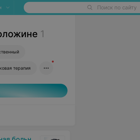
н
Поиск по сайту
Воложине
1
ственный
ковая терапия
я больница