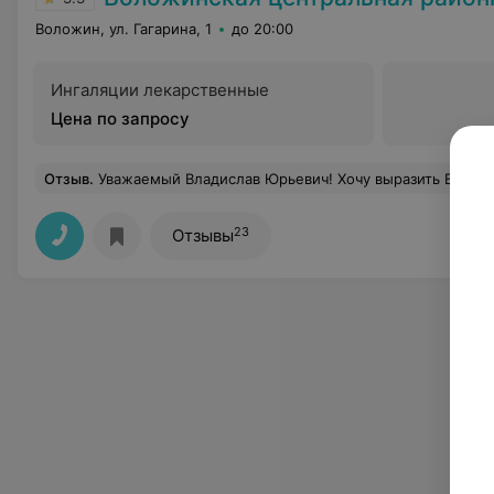
Воложин, ул. Гагарина, 1
до 20:00
Ингаляции лекарственные
Цена по запросу
Отзыв
.
Уважаемый Владислав Юрьевич! Хочу выразить Вам искреннюю благодарность за проведённую операцию по удалению вен. Ваш профессионализм, внимательное отношение и чуткость произвели на меня самое лучшее впечатление. Что особенно хочется отметить: Высокий профессионализм: Вы — блестящий специалист своего дела. Операция прошла успешно, с минимальным дискомфортом и отличным результатом. Человеческое отношение: Ваша способность найти подход к пациенту, успокоить и вселить уверенность бесценна. Вы не просто врач, вы — человек, который искренне заботится о благополучии тех, кому помогает. Ответственность и преданность делу: Видно, что вы относитесь к своей работе с огромной ответственностью и люб
23
Отзывы