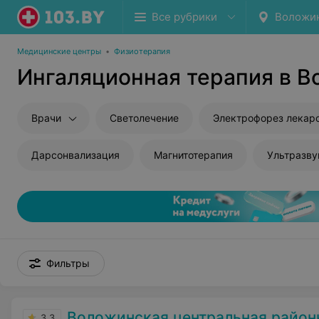
Все рубрики
Воложи
Медицинские центры
•
Физиотерапия
Ингаляционная терапия в 
Врачи
Светолечение
Электрофорез лекар
Дарсонвализация
Магнитотерапия
Ультразву
Фильтры
Воложинская центральная районна
3.3