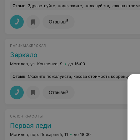
Отзыв
.
Здравствуйте, подскажите, пожалуйста, какова стоимость маникю
5
Отзывы
ПАРИКМАХЕРСКАЯ
Зеркало
Могилев, ул. Крыленко, 9
до 16:00
Отзыв
.
Скажите пожалуйста, какова стоимость коррекции фо
2
Отзывы
САЛОН КРАСОТЫ
Первая леди
Могилев, пер. Пожарный, 11
до 18:00