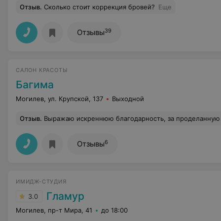
Отзыв
.
Сколько стоит коррекция бровей?
Еще
39
Отзывы
САЛОН КРАСОТЫ
Багима
Могилев, ул. Крупской, 137
Выходной
Отзыв
.
Выражаю искреннюю благодарность, за проделанную "надо мной" работу ваших мастеров. Высокий уровень сервиса, качественные материалы и приятное общение, вот те критерии, которая я успела заметить, используя услуги вашего салона. Маникюр выполнен на высшем уровне, ноготочки именно такие, как я и представляла себе (хотя думала, что нев
6
Отзывы
ИМИДЖ-СТУДИЯ
Гламур
3.0
Могилев, пр-т Мира, 41
до 18:00