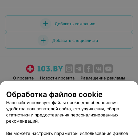
Добавить компанию
Добавить специалиста
О проекте
Новости проекта
Размещение рекламы
Медицинский маркетинг
Публичный договор
Обработка файлов cookie
Пользовательское соглашение
Способы оплаты
Наш сайт использует файлы cookie для обеспечения
Вакансии
Партнеры
удобства пользователей сайта, его улучшения, сбора
Написать руководителю 103.by
статистики и предоставления персонализированных
рекомендаций.
Написать в поддержку
Персональные настройки cookie
Вы можете настроить параметры использования файлов