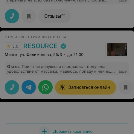
перематы на всех без исключения. Пока стояла в
Еще
очереди, уши свернулись в трубочку.
22
Отзывы
СТУДИЯ ЭСТЕТИКИ ЛИЦА И ТЕЛА
RESOURCE
5.0
Минск, ул. Филимонова, 55/3
до 21:00
Отзыв
.
Приятная девушка и специалист, получила
удовольствие от массажа. Надеюсь, попаду к ней еще.
Еще
Рекомендую
Записаться онлайн
Добавить компанию