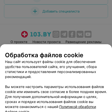
Добавить специалиста
О проекте
Новости проекта
Размещение рекламы
Медицинский маркетинг
Публичный договор
Обработка файлов cookie
Пользовательское соглашение
Способы оплаты
Наш сайт использует файлы cookie для обеспечения
Вакансии
Партнеры
удобства пользователей сайта, его улучшения, сбора
Написать руководителю 103.by
статистики и предоставления персонализированных
рекомендаций.
Написать в поддержку
Персональные настройки cookie
Вы можете настроить параметры использования файлов
Обработка персональных данных
cookie или изменить свое согласие в более позднее время.
Для получения дополнительной информации о целях,
сроках и порядке использования файлов cookie вы
можете ознакомиться с нашей
Политикой обработки
файлов cookie