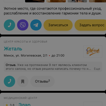
Уютное место, где сочетаются профессиональный уход,
расслабление и восстановление гармонии тела и души.
Записаться
Задать вопрос
ЦЕНТР КРАСОТЫ И ЗДОРОВЬЯ
Жеталь
Минск, ул. Могилевская, 2/1
до 21:00
Отзыв
.
Уже на протяжении 9 лет являюсь клиентом
этого салона, но отзыв решила написать почему-то не
Еще
было времени, ну или не было негатива, Как
некоторые пишут. Большая редкость для минских
салонов поддерживать порядок в салоне- За 9 лет
3
Отзывы
всегда идеально чисто и везде порядок: в залах для
стрижек и маникюра-педикюра, косметическом
кабинете, санузлах. Прекрасна организована работа с
клиентами. И это заслуга директора салона- Татьяны
МЕДИЦИНСКИЙ ЦЕНТР
Александровны. Хочется за все эти годы отметить
следующих мастеров- Юлия Середич- лучший мастер
Элар
3.8