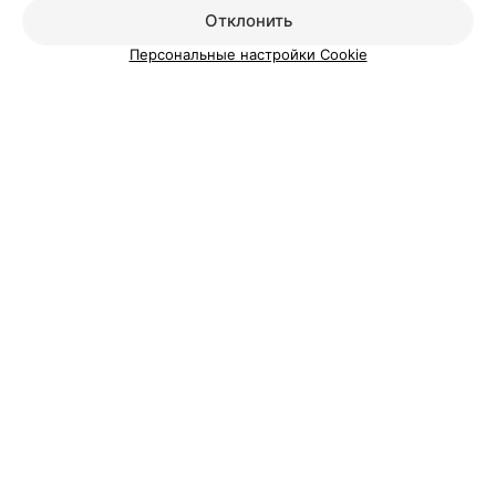
Добавить специалиста
Отклонить
Персональные настройки Cookie
О проекте
Новости проекта
Размещение рекламы
Медицинский маркетинг
Публичный договор
Пользовательское соглашение
Способы оплаты
Вакансии
Партнеры
Написать руководителю 103.by
Написать в поддержку
Персональные настройки cookie
Обработка персональных данных