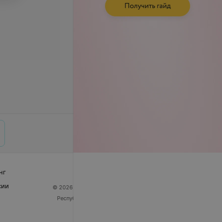
нг
сии
© 2026 ООО «Артокс Лаб», УНП 191700409
| 220012,
Республика Беларусь, г. Минск, улица Толбухина, 2,
пом. 16 | help@103.by
Служба поддержки
+375 291212755