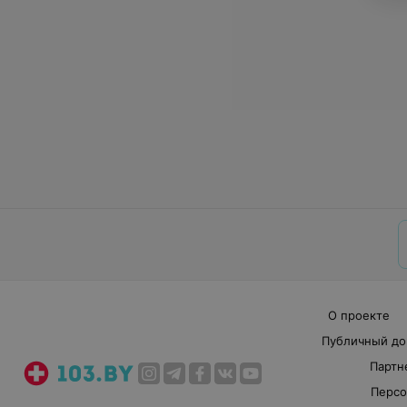
О проекте
Публичный до
Партн
Персо