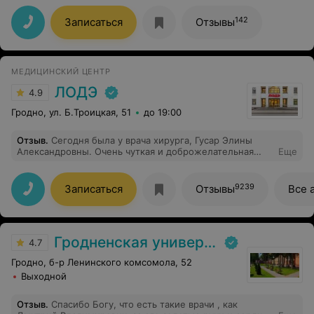
врач нам такого не сказал. Я довольна.
142
Записаться
Отзывы
МЕДИЦИНСКИЙ ЦЕНТР
ЛОДЭ
4.9
Гродно, ул. Б.Троицкая, 51
до 19:00
Отзыв
.
Сегодня была у врача хирурга, Гусар Элины
Александровны. Очень чуткая и доброжелательная
Еще
врач, и конечно профессионал ! Манипуляция прошла
очень комфортно и безболезненно. Я очень довольна).
9239
Записаться
Отзывы
Все 
Гродненская университетская клиника
4.7
Гродно, б-р Ленинского комсомола, 52
Выходной
Отзыв
.
Спасибо Богу, что есть такие врачи , как