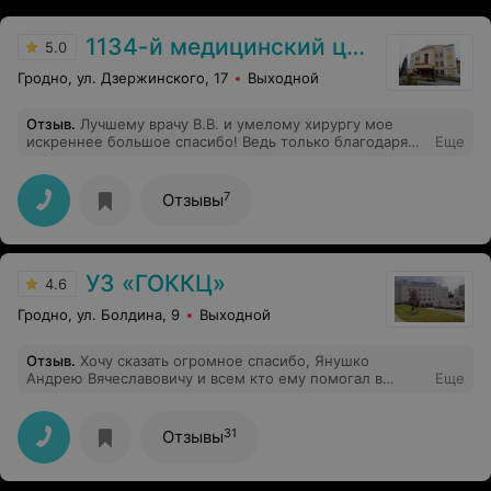
1134-й медицинский центр ВС РБ
5.0
Гродно, ул. Дзержинского, 17
Выходной
Отзыв
.
Лучшему врачу В.В. и умелому хирургу мое
искреннее большое спасибо! Ведь только благодаря
Еще
Вам, я живу, дышу и благополучно двигаюсь к
выздоровлению. Ваши компетенция,
профессиональность и любовь к своему делу
7
Отзывы
восхищают. Побольше бы таких выдающихся и
одаренных врачей, как Вы. Пусть судьба всегда
благоволит к Вам, ведь доброе сердце, неподдельное
сочувствие и небывалое мастерство дорогого стоят!
УЗ «ГОККЦ»
4.6
Гродно, ул. Болдина, 9
Выходной
Отзыв
.
Хочу сказать огромное спасибо, Янушко
Андрею Вячеславовичу и всем кто ему помогал в
Еще
проведении операции моему сыну 22.01.2020г.
Благодаря им мой сын жив хотя предстоит долгое
лечение. Но с этим мы должны справиться.Спасибо
31
Отзывы
огромное кардиохирургии и всем врачам.