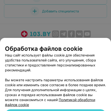
Добавить специалиста
О проекте
Новости проекта
Размещение рекламы
Обработка файлов cookie
Медицинский маркетинг
Публичный договор
Наш сайт использует файлы cookie для обеспечения
Пользовательское соглашение
Способы оплаты
удобства пользователей сайта, его улучшения, сбора
Вакансии
Партнеры
статистики и предоставления персонализированных
Написать руководителю 103.by
рекомендаций.
Написать в поддержку
Вы можете настроить параметры использования файлов
Персональные настройки cookie
cookie или изменить свое согласие в более позднее время.
Для получения дополнительной информации о целях,
Обработка персональных данных
сроках и порядке использования файлов cookie вы
можете ознакомиться с нашей
Политикой обработки
файлов cookie