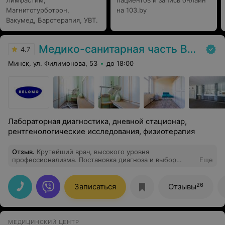
Лимфастим,
пациентов и запись онлайн
Магнитотурботрон,
на 103.by
Вакумед, Баротерапия, УВТ.
Медико-санитарная часть Вавилова
4.7
Минск, ул. Филимонова, 53
до 18:00
Лабораторная диагностика, дневной стационар,
рентгенологические исследования, физиотерапия
Отзыв
.
Крутейший врач, высокого уровня
профессионализма. Постановка диагноза и выбор
Еще
лечения - всегда четкие, верные, результативные. Как
популярно говорится - "без лишних слов" (и эмоций)) -
это про Веру Федоровну. Обслуживаюсь у нее уже
26
Записаться
Отзывы
около семи лет (включая профсмотры) и менять
данного специалиста не собираюсь. И вам
рекомендую!
МЕДИЦИНСКИЙ ЦЕНТР