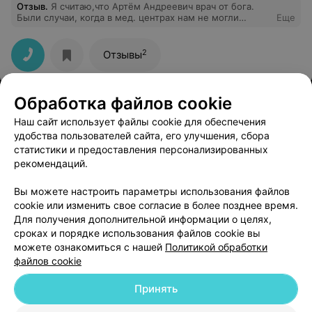
Хотелось бы узнать мнение компетентного сотрудника
Отзыв
.
Я считаю,что Артём Андреевич врач от бога.
поликлиники и получить ответ на мой вопрос
Были случаи, когда в мед. центрах нам не могли
Еще
поставить диагноз, а Артём только взглянул -и
поставил правильный диагноз. Очень грамотный врач.
2
Отзывы
Обработка файлов cookie
Наш сайт использует файлы cookie для обеспечения
удобства пользователей сайта, его улучшения, сбора
статистики и предоставления персонализированных
рекомендаций.
ЭФФЕКТИВНАЯ РЕКЛАМА НА САЙТЕ
Вы можете настроить параметры использования файлов
cookie или изменить свое согласие в более позднее время.
Для получения дополнительной информации о целях,
сроках и порядке использования файлов cookie вы
можете ознакомиться с нашей
Политикой обработки
файлов cookie
Добавить компанию
Принять
Добавить специалиста