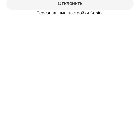
Отклонить
Персональные настройки Cookie
О проекте
Новости проекта
Размещение рекламы
Медицинский маркетинг
Публичный договор
Пользовательское соглашение
Способы оплаты
Вакансии
Партнеры
Написать руководителю 103.by
Написать в поддержку
Персональные настройки cookie
Обработка персональных данных
© 2026 ООО «Артокс Лаб», УНП 191700409
| 220012, Республика Беларусь,