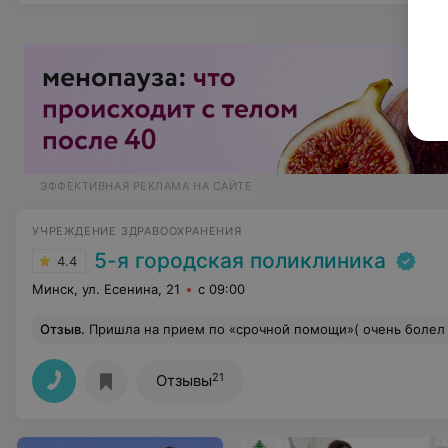
ЭФФЕКТИВНАЯ РЕКЛАМА НА САЙТЕ
УЧРЕЖДЕНИЕ ЗДРАВООХРАНЕНИЯ
5-я городская поликлиника
4.4
Минск, ул. Есенина, 21
с 09:00
Отзыв
.
Пришла на прием по «срочной помощи»( очень болел желудок, думала выпишут направление на анализы или узи, фгдс и тд) к участковому терапевту Воробьевой Т.Н. в рабочее время! Она вышла в коридор посмотрела на меня и сказала « я вас не знаю, у вас нет никаких результатов анализов, идите в кабинет 316, ». В 316 кабинете не было ни врача, ни медсестры мин 20, хотя до конца рабочего дня б
21
Отзывы