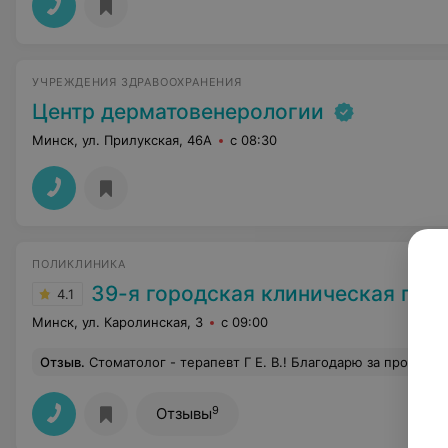
УЧРЕЖДЕНИЯ ЗДРАВООХРАНЕНИЯ
Центр дерматовенерологии
Минск, ул. Прилукская, 46А
с 08:30
ПОЛИКЛИНИКА
39-я городская клиническая пол
4.1
Минск, ул. Каролинская, 3
с 09:00
Отзыв
.
Стоматолог - терапевт Г Е. В.! Благодарю за професс
9
Отзывы