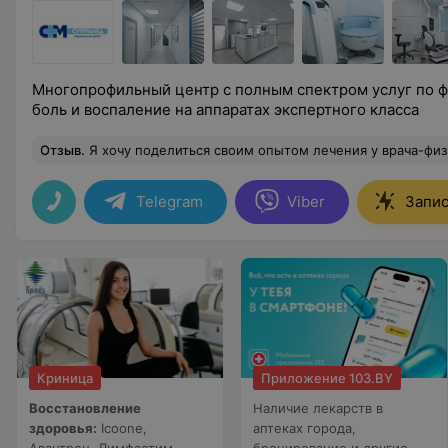
Многопрофильный центр с полным спектром услуг по 
боль и воспаление на аппаратах экспертного класса
Отзыв
.
Я хочу поделиться своим опытом лечения у врача-физиотерапевта Сараева Степана Юрьевича. У меня возникли проблемы с болями в спине. Степан Юрьевич объяснил, что для решения моей проблемы будет эффективно сочетание ударно-волновой терапии и магнитотерапии. Это очень важно, так как каждая из этих методик имеет свои преимущества и помогает в разных аспектах лечения. Мы начали с ударно-волновой терапии. Степан Юрьевич подробно объяснил, как этот метод работает, и я был приятно удивлён тем, насколько быстро я начал ощущать облегчение. Магнитотерапия совместима с УВТ, и я проходил 2 процедуры в один день, потом несколько дней – перерыв. Я заметил значительное улу
Telegram
Viber
Запис
Криница
Приложение 103.BY
Восстановление
Наличие лекарств в
здоровья:
Icoone,
аптеках города,