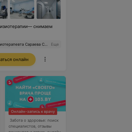
физиотерапии— снимаем
чшение после курса процедур, и теперь могу заниматься привычными делами. Я искренне рекомендую Сараева Степана Юрьевича всем, кто ищет квалифицированного и внимательного врача-физиотерапевта. Его профессионализм и индивидуальный подход к каждому пациенту действительно впечатляют!
Еще
аться онлайн
Онлайн-запись к врачу
Забота о здоровье: поиск
специалистов, отзывы