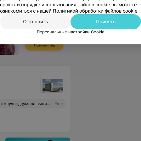
сроках и порядке использования файлов cookie вы можете
ознакомиться с нашей
Политикой обработки файлов cookie
Отклонить
Принять
Персональные настройки Cookie
ыло еще 30мин времени. Я никого не дождалась и ушла. Вот такую «помощь» оказывают в поликлинике, зачем эти поликлиники вообще нужны, если на пациента там плевать
Еще