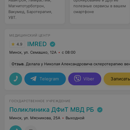
Авантрон, Лимфастим,
бронирование и другие
Магнитотурботрон,
полезные сервисы в вашем
Вакумед, Баротерапия,
смартфоне
УВТ.
МЕДИЦИНСКИЙ ЦЕНТР
IMRED
4.9
Минск, ул. Семашко, 12А
с 08:00
Отзыв
.
Делала у Николая Александровича склеротерапию вен ног. Очень довольна. Спасибо большое за профессионали
Telegram
Viber
Записать
ГОСУДАРСТВЕННОЕ УЧРЕЖДЕНИЕ
Поликлиника ДФиТ МВД РБ
Минск, ул. Мясникова, 25А
Выходной