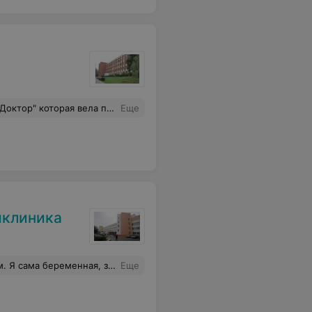
ьную консультацию. Вызвали скорую и планировали вызвать милицию, что я ее оскорбляю. Приехала скорая, оказала первую помощь.
Еще
иклиника
а зашла к врачу, получила ответ, если не хотите ждать, то идите отмените талон. Так и пришлось сделать. Естественно, что больше не захочется обращаться за оказанием платных услуг в 32-ю ГКП.
Еще