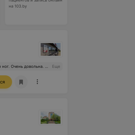
пациентов и запись онлайн
на 103.by
зм, внимательность и красивые ноги конечно )
Еще
ся