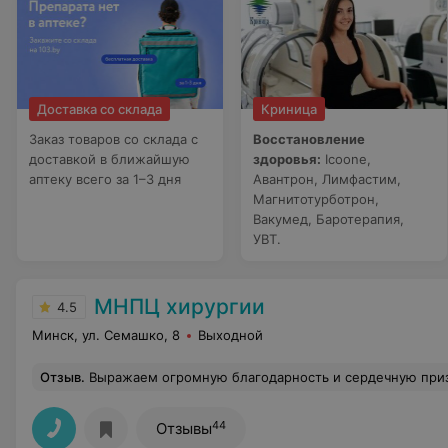
Доставка со склада
Криница
Заказ товаров со склада с
Восстановление
доставкой в ближайшую
здоровья:
Icoone,
аптеку всего за 1–3 дня
Авантрон, Лимфастим,
Магнитотурботрон,
Вакумед, Баротерапия,
УВТ.
МНПЦ хирургии
4.5
Минск, ул. Семашко, 8
Выходной
Отзыв
.
Выражаем огромную благодарность и сердечную признательность за профессионализм , чуткость,внимание к каждому пациенту зав.отделением портальной гипертензии(хирургической) Леониду Валерьевичу.Это врач с большой буквы,потому что он обладает не только профессиональными знаниями и умениями,но и высокой степенью человечности.Мой муж заболел, опухоль поджелудочной железы, был выставлен диагноз.И когда мы летом приехали к Леониду Валерьевичу на консультацию, то он со своим коллегой Алексеем Михайловичем усомнились в правильности диагноза( что позднее по
44
Отзывы