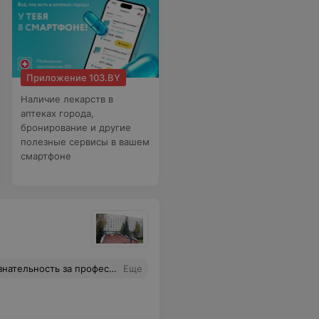
Приложение 103.BY
Наличие лекарств в
аптеках города,
бронирование и другие
полезные сервисы в вашем
смартфоне
дтвердилось). Они дали нам важнейшие рекомендации к дальнейшей диагностике и лечению болезни.В январе 2026года мой муж успешно прооперировался в данном отделении.Низкий поклон и уважение нашим врачам за их каждодневный благородный труд.
Еще