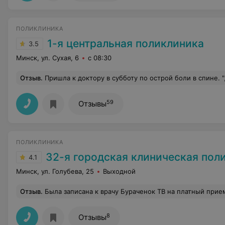
ПОЛИКЛИНИКА
1-я центральная поликлиника
3.5
Минск, ул. Сухая, 6
с 08:30
Отзыв
.
Пришла к доктору в субботу по острой боли в спине. "Доктор" которая вела прием единственное, что выписала мне таблетки и сказала прийти в понедельник. На вопрос, что делать до понедельника - вразумительного ответа не было. По итогу, я отказалась выходить из кабинета, пока не получу нормал
59
Отзывы
ПОЛИКЛИНИКА
32-я городская клиническая пол
4.1
Минск, ул. Голубева, 25
Выходной
Отзыв
.
Была записана к врачу Бураченок ТВ на платный прием. Я сама беременная, здорова, просто нужна была консультация. Прихожу-а весь коридор в пациентах с явно простудными заболеваниями. Люди даже возле лифта находились, тк в коридоре уже не было места. Выходит, что пришёл на платную консультацию здоровым, но при этом явно уйдешь, подхватившим какую-либо инфекцию. Очень странная организация оказания платных услуг в данном учреждении. Когд
8
Отзывы