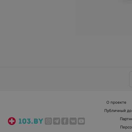
О проекте
Публичный до
Партн
Персо