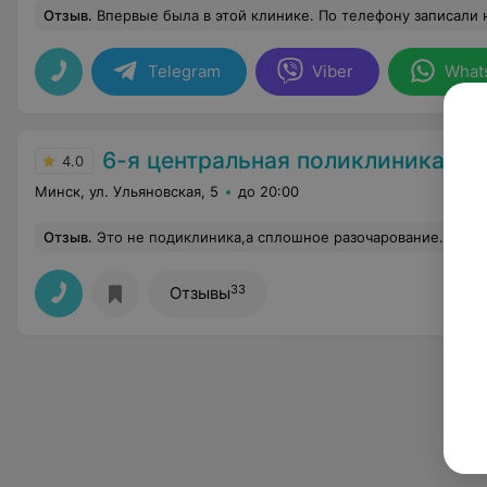
Отзыв
.
Впервые была в этой клинике. По телефону записали на панорамный снимок, но в кабинете без проблем всё перенесли, сделали КТ и за 10-15 минут все сд
Telegram
Viber
What
6-я центральная поликлиника
4.0
Минск, ул. Ульяновская, 5
до 20:00
Отзыв
.
Это не подиклиника,а сплошное разочарование.В регистратуре работают совершенно некомпетентные сотрудники.Дают неверную информацию и грубят.Хотел написать жалобу в книге замечаний,но медицинский регист
33
Отзывы