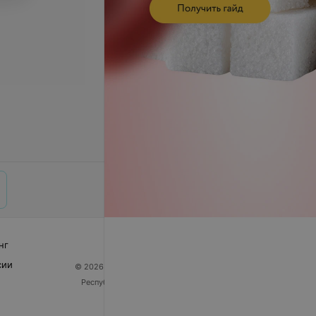
нг
сии
© 2026 ООО «Артокс Лаб», УНП 191700409
| 220012,
Республика Беларусь, г. Минск, улица Толбухина, 2,
пом. 16 | help@103.by
Служба поддержки
+375 291212755