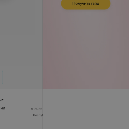
нг
сии
© 2026 ООО «Артокс Лаб», УНП 191700409
| 220012,
Республика Беларусь, г. Минск, улица Толбухина, 2,
пом. 16 | help@103.by
Служба поддержки
+375 291212755