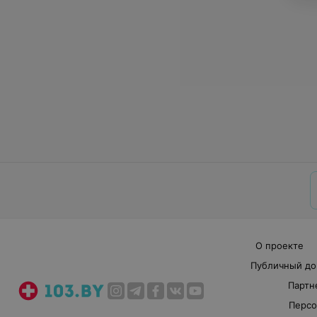
О проекте
Публичный до
Партн
Персо