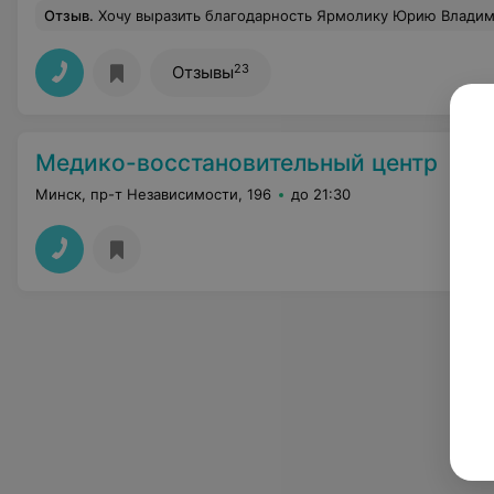
Отзыв
.
Хочу выразить благодарность Ярмолику Юрию Владимировичу. Удаляла 2 зуба мудрости. Все было выполнено быстро, качественно, безболезненно. Рекомендую данного врача - профессионала своего дела. Обращалась к этому врачу еще 15
23
Отзывы
Медико-восстановительный центр
Минск, пр-т Независимости, 196
до 21:30