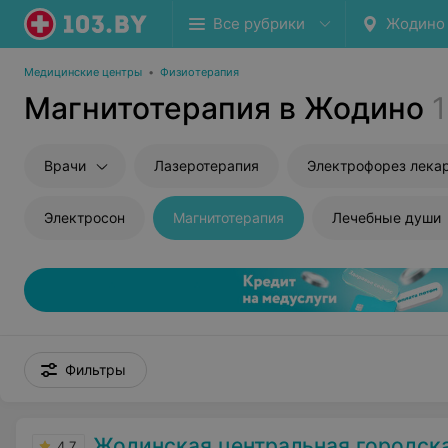
Все рубрики
Жодино
Медицинские центры
•
Физиотерапия
Магнитотерапия в Жодино
1
Врачи
Лазеротерапия
Электрофорез лека
Электросон
Магнитотерапия
Лечебные души
Фильтры
Жодинская центральная городская
4.7