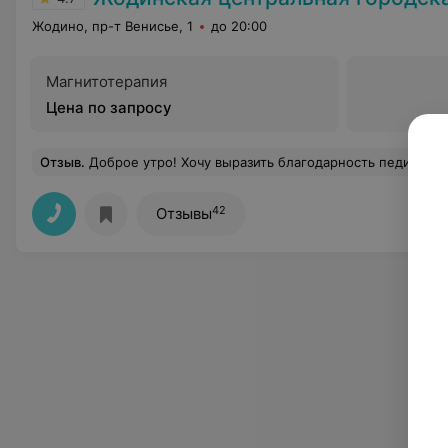
Жодино, пр-т Венисье, 1
до 20:00
Магнитотерапия
Цена по запросу
Отзыв
.
Доброе утро! Хочу выразить благодарность педиатрическому отделению, а именно крылу где находилась с ребенком, палата 206.,всему персоналу​ и заведующей Нагорной Зинаиде Александровне большое​ спасибо за чуткое и внимательное отношение, как к мамам так и к малышам! Мед персонал относился к деткам, как к своим родным, во время процедур всегда старались принять участие в успокоении малышей, а деток постарше от 3 лет​ уговоривали на очередной укольчик всеми возможными путями.Попав с ребенком(1год 6 мес) 17 декабря и пробыв до 27 декабря я очень переживала, но вся эта дружелюбная атмосфера успокоила морально меня, что все оказывается хорошо.Кухня очень вкусная, девочки-раздатчицы пищи очень вежливые, д
42
Отзывы