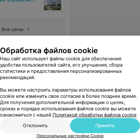
Все цены
Обработка файлов cookie
евочки наводившие порядки в палате очень дружелюбные, мед персонал во главе с зав отделением Нагорной З.А великолепный. В уборной всегда была свежесть и чистота. Я бы назвала эту часть крыла МАЛЕНЬКИМ ПЯТИЗВЕЗДОЧНЫМ ОТЕЛЕМ!!! Прошу Руководство наградить своих работников и выразить слова благод
Еще
Наш сайт использует файлы cookie для обеспечения
удобства пользователей сайта, его улучшения, сбора
статистики и предоставления персонализированных
рекомендаций.
Вы можете настроить параметры использования файлов
cookie или изменить свое согласие в более позднее время.
Для получения дополнительной информации о целях,
сроках и порядке использования файлов cookie вы можете
ознакомиться с нашей
Политикой обработки файлов cookie
Отклонить
Принять
Персональные настройки Cookie