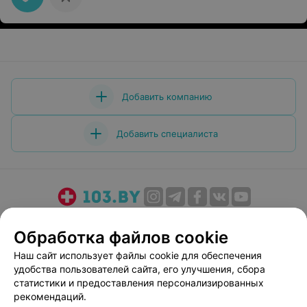
Добавить компанию
Добавить специалиста
О проекте
Новости проекта
Размещение рекламы
Обработка файлов cookie
Медицинский маркетинг
Публичный договор
Наш сайт использует файлы cookie для обеспечения
Пользовательское соглашение
Способы оплаты
удобства пользователей сайта, его улучшения, сбора
Вакансии
Партнеры
статистики и предоставления персонализированных
Написать руководителю 103.by
рекомендаций.