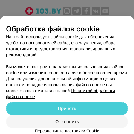
О проекте
Новости проекта
Размещение рекламы
Обработка файлов cookie
Медицинский маркетинг
Публичный договор
Наш сайт использует файлы cookie для обеспечения
Пользовательское соглашение
Способы оплаты
удобства пользователей сайта, его улучшения, сбора
Вакансии
Партнеры
статистики и предоставления персонализированных
Написать руководителю 103.by
рекомендаций.
Написать в поддержку
Вы можете настроить параметры использования файлов
Персональные настройки cookie
cookie или изменить свое согласие в более позднее время.
Для получения дополнительной информации о целях,
Обработка персональных данных
сроках и порядке использования файлов cookie вы
можете ознакомиться с нашей
Политикой обработки
файлов cookie
Принять
© 2026 ООО «Артокс Лаб», УНП 191700409
| 220012, Республика Беларусь,
Отклонить
г. Минск, улица Толбухина, 2, пом. 16 | help@103.by
Персональные настройки Cookie