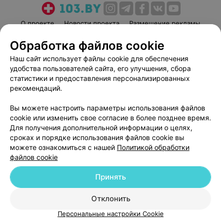
О проекте
Новости проекта
Размещение рекламы
Медицинский маркетинг
Публичный договор
Обработка файлов cookie
Пользовательское соглашение
Способы оплаты
Наш сайт использует файлы cookie для обеспечения
Вакансии
Партнеры
удобства пользователей сайта, его улучшения, сбора
статистики и предоставления персонализированных
Написать руководителю 103.by
рекомендаций.
Написать в поддержку
Персональные настройки cookie
Вы можете настроить параметры использования файлов
cookie или изменить свое согласие в более позднее время.
Обработка персональных данных
Для получения дополнительной информации о целях,
сроках и порядке использования файлов cookie вы
можете ознакомиться с нашей
Политикой обработки
файлов cookie
Принять
© 2026 ООО «Артокс Лаб», УНП 191700409
| 220012, Республика Беларусь,
Отклонить
г. Минск, улица Толбухина, 2, пом. 16 | help@103.by
Персональные настройки Cookie
Служба поддержки
+375 291212755