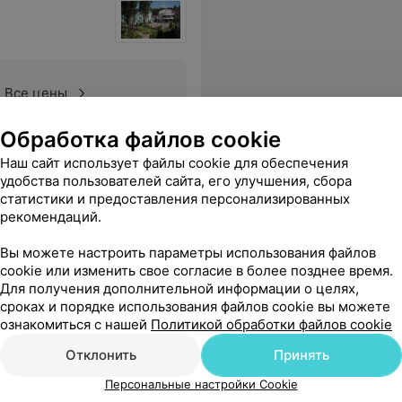
Все цены
Обработка файлов cookie
ют для изжоги и диареи Во время приёма пищи вся столовая в запахе антисептик. От него не скрыться. Просили старшую медсестру повлиять на этот вопрос,она ответила, что все по санпину. Но это не правда. В бассейне 3 душевые,плохо работающие фены и толпа желающих помыться. Вернуться не хочется.
Еще
Наш сайт использует файлы cookie для обеспечения
удобства пользователей сайта, его улучшения, сбора
статистики и предоставления персонализированных
рекомендаций.
Вы можете настроить параметры использования файлов
cookie или изменить свое согласие в более позднее время.
Для получения дополнительной информации о целях,
сроках и порядке использования файлов cookie вы можете
ознакомиться с нашей
Политикой обработки файлов cookie
Отклонить
Принять
Персональные настройки Cookie