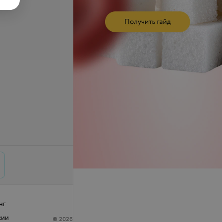
нг
сии
© 2026 ООО «Артокс Лаб», УНП 191700409
| 220012,