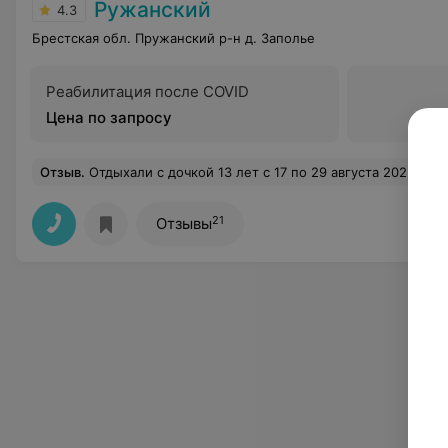
Ружанский
4.3
Брестская обл. Пружанский р-н д. Заполье
Реабилитация после COVID
Цена по запросу
Отзыв
.
Отдыхали с дочкой 13 лет с 17 по 29 августа 2025 года. Территория-большая, ухоженная, множество цветов, шикарный сосновый парк, красивая береговая линия, обустроенный пляж, спортивные площадки. Мы жили в Минском корпусе. Номер скромный, но комфортный. Застекленный балкон со столом и стульями. Есть сушилка для белья. Уборка ежедневная, горничные внимательные. Процедур мы брали мало. Поэтому могу оценить подводный массаж, бесконтактный массаж *Посейдон*, лимфомат. Хорошо и полезно. Из минусов. ЕДА Это столовская еда, не имеющая ничего общего с едой для отдыхающих. Изжога, ди Подливы, панировка, недожареные куриные ножки или бедрышки плюс отвратительный кофе свое дело сдела
21
Отзывы