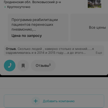
Гродненская обл. Волковысский р-н
Круглосуточно
Программа реабилитации
пациентов перенесших
Все цены
пневмонию,
ассоциированную с Covid-19
Цена по запросу
Отзыв
.
Сколько людей , наверно столько и мнений.....я
оздравливалась и в 2014 и 2015 году....а до этого
Еще
постоянно ездила в Радон......так вот , больше в Радон
не поеду......и лечение и питание и обслуживание в
Энергетике более чем устраивало.....ну а маленькие
5
Отзывы
накладки...так они везде есть.....Инесса, город
Мозырь...
Добавить компанию