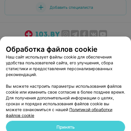
Добавить специалиста
О проекте
Новости проекта
Размещение рекламы
Обработка файлов cookie
Медицинский маркетинг
Публичный договор
Наш сайт использует файлы cookie для обеспечения
Пользовательское соглашение
Способы оплаты
удобства пользователей сайта, его улучшения, сбора
Вакансии
Партнеры
статистики и предоставления персонализированных
рекомендаций.
Написать руководителю 103.by
Написать в поддержку
Вы можете настроить параметры использования файлов
cookie или изменить свое согласие в более позднее время.
Персональные настройки cookie
Для получения дополнительной информации о целях,
Обработка персональных данных
сроках и порядке использования файлов cookie вы
можете ознакомиться с нашей
Политикой обработки
файлов cookie
Принять