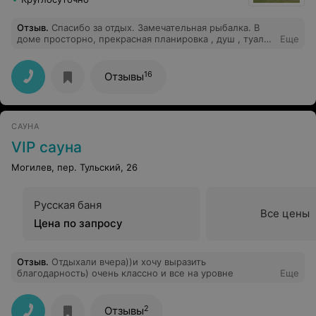
Отзыв
.
Спасибо за отдых. Замечательная рыбалка. В
доме просторно, прекрасная планировка , душ , туалет
Еще
две комнаты все есть для проживания. Очень
понравились пейзажи, вид на водохранилище, острова,
утки совсем не боятся. На территории всё чисто
16
Отзывы
ухожено, еда вкусная
САУНА
VIP сауна
Могилев, пер. Тульский, 26
Русская баня
Все цены
Цена по запросу
Отзыв
.
Отдыхали вчера))и хочу выразить
благодарность) очень классно и все на уровне
Еще
2
Отзывы