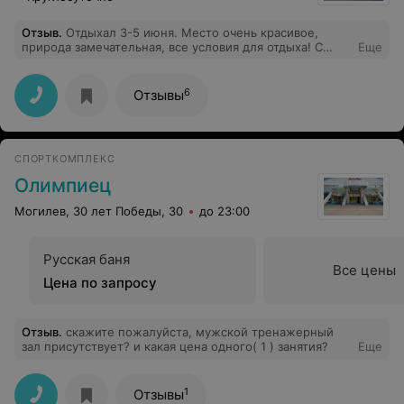
Отзыв
.
Отдыхал 3-5 июня. Место очень красивое,
природа замечательная, все условия для отдыха! С
Еще
погодой повезло. Рыбалка прошла на ура.10 кг за две
утренних рыбалки! Из рыбы - лещ, карась, плотва,
густера, уклея. Ловил с мостков. Отдых удался, поеду
6
Отзывы
снова!
СПОРТКОМПЛЕКС
Олимпиец
Могилев, 30 лет Победы, 30
до 23:00
Русская баня
Все цены
Цена по запросу
Отзыв
.
скажите пожалуйста, мужской тренажерный
зал присутствует? и какая цена одного( 1 ) занятия?
Еще
1
Отзывы