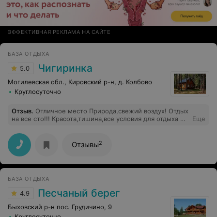
ЭФФЕКТИВНАЯ РЕКЛАМА НА САЙТЕ
БАЗА ОТДЫХА
Чигиринка
5.0
Могилевская обл., Кировский р-н, д. Колбово
Круглосуточно
Отзыв
.
Отличное место Природа,свежий воздух! Отдых
на все сто!!! Красота,тишина,все условия для отдыха и
Еще
даже больше!!!
2
Отзывы
БАЗА ОТДЫХА
Песчаный берег
4.9
Быховский р-н пос. Грудичино, 9
Круглосуточно