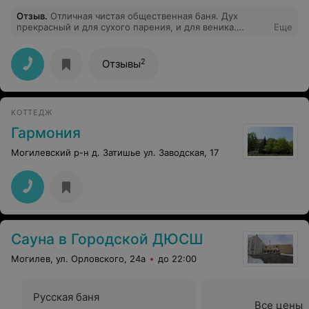
Отзыв
.
Отличная чистая общественная баня. Дух
прекрасный и для сухого парения, и для веника.
Еще
Отзывчивый персонал. Если повезет с окружением( не
бурчат, не ворчат, не возмущаются), можно получить
не только физическое наслаждение, но и душевное.
2
Отзывы
КОТТЕДЖ
Гармония
Могилевский р-н д. Затишье ул. Заводская, 17
Сауна в Городской ДЮСШ
Могилев, ул. Орловского, 24а
до 22:00
Русская баня
Все цены