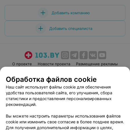
Добавить компанию
Добавить специалиста
О проекте
Новости проекта
Размещение рекламы
Медицинский маркетинг
Публичный договор
Обработка файлов cookie
Пользовательское соглашение
Способы оплаты
Наш сайт использует файлы cookie для обеспечения
Вакансии
Партнеры
удобства пользователей сайта, его улучшения, сбора
Написать руководителю 103.by
статистики и предоставления персонализированных
рекомендаций.
Написать в поддержку
Персональные настройки cookie
Вы можете настроить параметры использования файлов
Обработка персональных данных
cookie или изменить свое согласие в более позднее время.
Для получения дополнительной информации о целях,