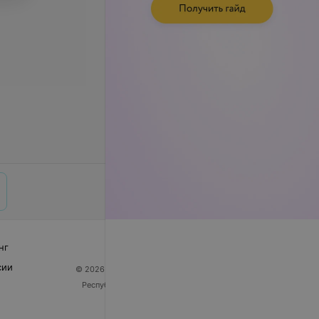
нг
сии
© 2026 ООО «Артокс Лаб», УНП 191700409
| 220012,
Республика Беларусь, г. Минск, улица Толбухина, 2,
пом. 16 | help@103.by
Служба поддержки
+375 291212755