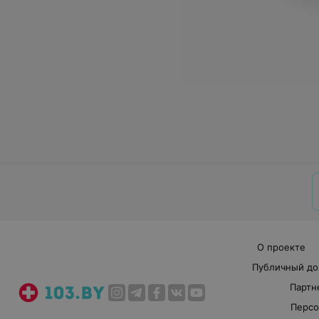
О проекте
Публичный до
Партн
Персо