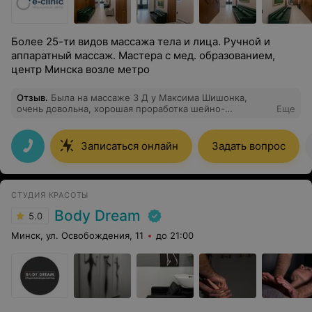
Более 25-ти видов массажа тела и лица. Ручной и
аппаратный массаж. Мастера с мед. образованием,
центр Минска возле метро
Отзыв
.
Была на массаже 3 Д у Максима Шишонка,
очень довольна, хорошая проработка шейно-
Еще
воротниковой зоны в комплексе с расслабляющим
массажем головы и массажем лица дают потрясающий
эффект, после массажа лицо свежее и гладкое,
Записаться онлайн
Задать вопрос
благодарю за труд!
СТУДИЯ КРАСОТЫ
Body Dream
5.0
Минск, ул. Освобождения, 11
до 21:00