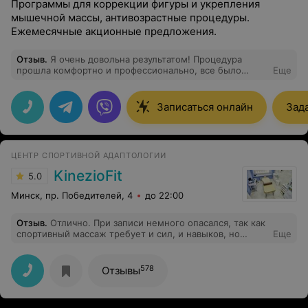
Программы для коррекции фигуры и укрепления
мышечной массы, антивозрастные процедуры.
Ежемесячные акционные предложения.
Отзыв
.
Я очень довольна результатом! Процедура
прошла комфортно и профессионально, все было
Еще
подробно объяснено и учтены мои пожелания. Уже
заметила положительные изменения, кожа выглядит
свежей и ухоженной. Спасибо за внимательное
Записаться онлайн
Зад
отношение и отличное обслуживание! Обязательно
приду на следующую процедуру.
ЦЕНТР СПОРТИВНОЙ АДАПТОЛОГИИ
KinezioFit
5.0
Минск, пр. Победителей, 4
до 22:00
Отзыв
.
Отлично. При записи немного опасался, так как
спортивный массаж требует и сил, и навыков, но
Еще
после посещения - рекомендую.
578
Отзывы