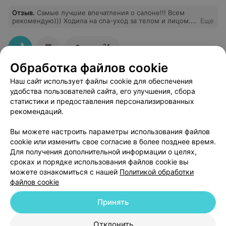
Отзыв
.
Самые лучшие впечатления о салоне!!! Всем
рекомендую))) Ходила на спа-уход за телом и лицом.
Еще
Просто супер. Отдельное спасибо косметологу Ирине.
Внимательная, аккуратная, очень приятная девушка.
Полный релакс. Отдохнула душой и телом. Спасибо.
24
Отзывы
Обязательно приду еще и всем рекомендую,
покупайте своим близким комплексные уходы за
Обработка файлов cookie
лицом и телом. Это лучший подарок для любимых.
Наш сайт использует файлы cookie для обеспечения
удобства пользователей сайта, его улучшения, сбора
статистики и предоставления персонализированных
рекомендаций.
Добавить компанию
Вы можете настроить параметры использования файлов
cookie или изменить свое согласие в более позднее время.
Добавить специалиста
Для получения дополнительной информации о целях,
сроках и порядке использования файлов cookie вы
можете ознакомиться с нашей
Политикой обработки
файлов cookie
Принять
О проекте
Новости проекта
Размещение рекламы
Отклонить
Медицинский маркетинг
Публичный договор