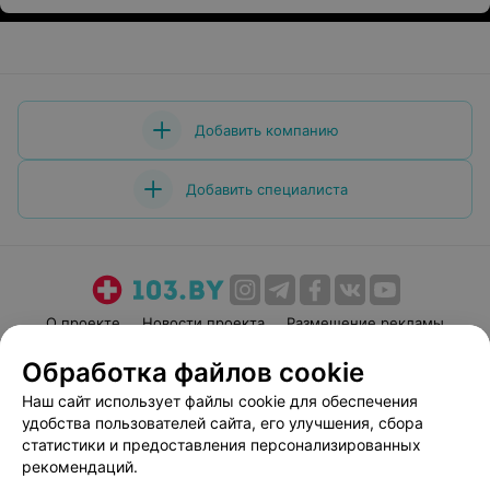
Добавить компанию
Добавить специалиста
О проекте
Новости проекта
Размещение рекламы
Медицинский маркетинг
Публичный договор
Обработка файлов cookie
Пользовательское соглашение
Способы оплаты
Наш сайт использует файлы cookie для обеспечения
Вакансии
Партнеры
удобства пользователей сайта, его улучшения, сбора
статистики и предоставления персонализированных
Написать руководителю 103.by
рекомендаций.
Написать в поддержку