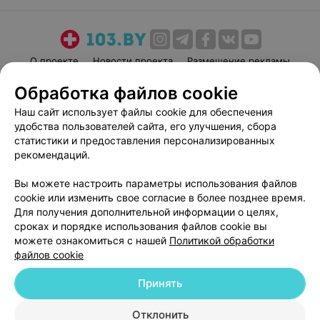
О проекте
Новости проекта
Размещение рекламы
Медицинский маркетинг
Публичный договор
Обработка файлов cookie
Пользовательское соглашение
Способы оплаты
Наш сайт использует файлы cookie для обеспечения
Вакансии
Партнеры
удобства пользователей сайта, его улучшения, сбора
статистики и предоставления персонализированных
Написать руководителю 103.by
рекомендаций.
Написать в поддержку
Персональные настройки cookie
Вы можете настроить параметры использования файлов
cookie или изменить свое согласие в более позднее время.
Обработка персональных данных
Для получения дополнительной информации о целях,
сроках и порядке использования файлов cookie вы
можете ознакомиться с нашей
Политикой обработки
файлов cookie
Принять
© 2026 ООО «Артокс Лаб», УНП 191700409
| 220012, Республика Беларусь,
Отклонить
г. Минск, улица Толбухина, 2, пом. 16 | help@103.by