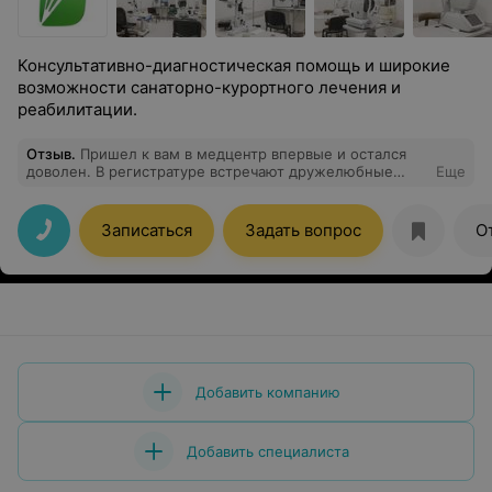
Консультативно-диагностическая помощь и широкие
возможности санаторно-курортного лечения и
реабилитации.
Отзыв
.
Пришел к вам в медцентр впервые и остался
доволен. В регистратуре встречают дружелюбные
Еще
девушки, оборудование очень хорошее, нет очередей,
прием проходит быстро и профессионально. Спасибо!
Записаться
Задать вопрос
О
Добавить компанию
Добавить специалиста