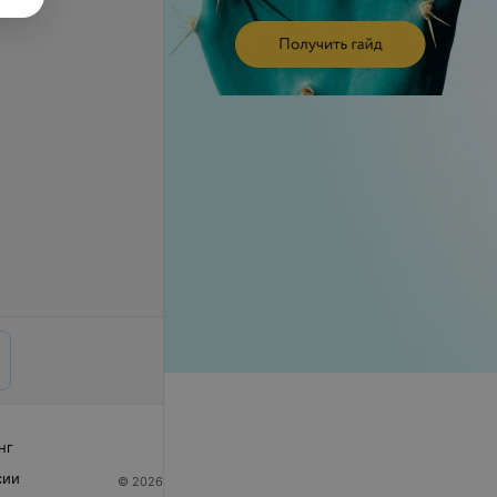
нг
сии
© 2026 ООО «Артокс Лаб», УНП 191700409
| 220012,