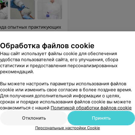
анда опытных практикующих
Обработка файлов cookie
се объяснит и успокоит. Лучший врач в моей жизни
Еще
Наш сайт использует файлы cookie для обеспечения
удобства пользователей сайта, его улучшения, сбора
9225
Отзывы
статистики и предоставления персонализированных
рекомендаций.
Вы можете настроить параметры использования файлов
cookie или изменить свое согласие в более позднее время.
Для получения дополнительной информации о целях,
сроках и порядке использования файлов cookie вы можете
ознакомиться с нашей
Политикой обработки файлов cookie
тная тактичная, помогла мне и ответила на все мои вопросы. Спасибо!
Еще
Отклонить
Принять
Персональные настройки Cookie