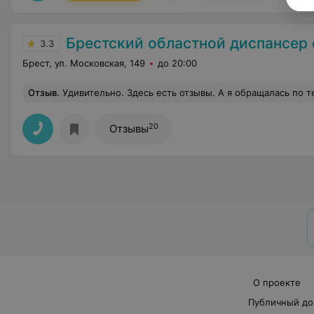
Брестский областной диспансер спортивн
3.3
Брест, ул. Московская, 149
до 20:00
Отзыв
.
Удивительно. Здесь есть отзывы. А я обращалась по телефону , искала тот же самый электрофорез для сына. И мне сказали, что нет физиопрецед
20
Отзывы
О проекте
Публичный до