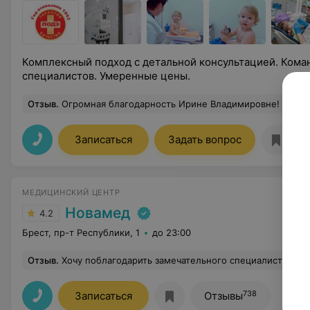
Комплексный подход с детальной консультацией. Ком
специалистов. Умеренные цены.
Отзыв
.
Огромная благодарность Ирине Владимировне! Уже несколько лет записываюсь только к ней. На все вопросы ответит, в
Записаться
Задать вопрос
МЕДИЦИНСКИЙ ЦЕНТР
Новамед
4.2
Брест, пр-т Республики, 1
до 23:00
Отзыв
.
Хочу поблагодарить замечательного специалиста Язвинскую Аллу Брониславовну за ее профессионализм. Врач один из лучших к которому я обращалась! Вежливая, грамо
738
Записаться
Отзывы