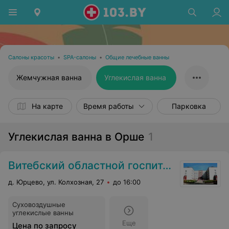
Салоны красоты
•
SPA-салоны
•
Общие лечебные ванны
Жемчужная ванна
Углекислая ванна
На карте
Время работы
Парковка
Углекислая ванна в Орше
1
Витебский областной госпиталь инвалидов ВОВ «Юрцево»
д. Юрцево, ул. Колхозная, 27
до 16:00
Суховоздушные
углекислые ванны
Еще
Цена по запросу