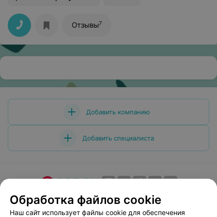
7
Отзывы
Добавить компанию
Добавить специалиста
Обработка файлов cookie
О проекте
Новости проекта
Размещение рекламы
Медицинский маркетинг
Публичный договор
Наш сайт использует файлы cookie для обеспечения