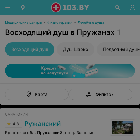
Медицинские центры
•
Физиотерапия
•
Лечебные души
Восходящий душ в Пружанах
1
Восходящий душ
Душ Шарко
Подводный душ
Фильтры
Карта
САНАТОРИЙ
Ружанский
4.3
Брестская обл. Пружанский р-н д. Заполье