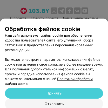
спина) и приобретут больше тренажеров в зал.
О проекте
Новости проекта
Размещение рекламы
Медицинский маркетинг
Публичный договор
Обработка файлов cookie
Пользовательское соглашение
Способы оплаты
Наш сайт использует файлы cookie для обеспечения
Вакансии
Партнеры
удобства пользователей сайта, его улучшения, сбора
статистики и предоставления персонализированных
Написать руководителю 103.by
рекомендаций.
Написать в поддержку
Персональные настройки cookie
Вы можете настроить параметры использования файлов
cookie или изменить свое согласие в более позднее время.
Обработка персональных данных
Для получения дополнительной информации о целях,
сроках и порядке использования файлов cookie вы
можете ознакомиться с нашей
Политикой обработки
файлов cookie
Принять
© 2026 ООО «Артокс Лаб», УНП 191700409
| 220012, Республика Беларусь,
Отклонить
г. Минск, улица Толбухина, 2, пом. 16 | help@103.by