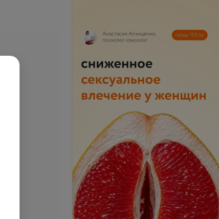
флексотерапия,
Вакуумрефлексотерапия с
ая методика
кровопусканием, стабильный
метод
запросу
Цена по запросу