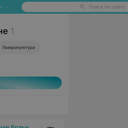
н
Поиск по сайту
не
1
Лазеропунктура
я больница