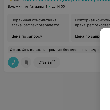
Воложин, ул. Гагарина, 1
до 14:00
Первичная консультация
Повторная консуль
врача-рефлексотерапевта
врача-рефлексоте
Цена по запросу
Цена по запросу
Отзыв
.
Хочу выразить огромную благодарность врачу стоматологу-хирургу Ковалеву Петру Васильевичу! 8.11.22 разболелся зуб мудрости в нижней челюсти. Образовался гнойный капюшон. Поехала в Минск в больницу скорой помощи. Там не помогли. Сделали надрез и поставили дренаж. Зуб оставили на месте. Эту кошмарную ночь запомню на всю жизнь. 9.11.22 отправили в Воложинскую ЦРБ на перевязку. Попала на прие
23
Отзывы