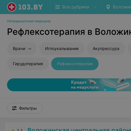
Все рубрики
Воложи
Нетрадиционная медицина
Рефлексотерапия в Воложи
Врачи
Иглоукалывание
Акупрессура
Гирудотерапия
Рефлексотерапия
Фильтры
Воложинская центральная районна
3.3