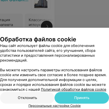
тация
Классическое
Вакуумре
рапевта
иглоукалывание
стабильн
(акупунктура)
Цена по запросу
Цена по 
Обработка файлов cookie
Наш сайт использует файлы cookie для обеспечения
м к Ковалеву П.В. Удалил зуб мудрости, обработал как нужно, поставил укол противовирусного. Все объяснил подробно, назначил лечение. Огромное Вам спасибо Петр Васильевич!
Еще
удобства пользователей сайта, его улучшения, сбора
статистики и предоставления персонализированных
рекомендаций.
Вы можете настроить параметры использования файлов
cookie или изменить свое согласие в более позднее время.
Для получения дополнительной информации о целях,
сроках и порядке использования файлов cookie вы можете
ознакомиться с нашей
Политикой обработки файлов cookie
Отклонить
Принять
Персональные настройки Cookie