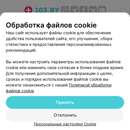
О проекте
Новости проекта
Размещение рекламы
Обработка файлов cookie
Медицинский маркетинг
Публичный договор
Наш сайт использует файлы cookie для обеспечения
Пользовательское соглашение
Способы оплаты
удобства пользователей сайта, его улучшения, сбора
Вакансии
Партнеры
статистики и предоставления персонализированных
рекомендаций.
Написать руководителю 103.by
Написать в поддержку
Вы можете настроить параметры использования файлов
cookie или изменить свое согласие в более позднее время.
Персональные настройки cookie
Для получения дополнительной информации о целях,
Обработка персональных данных
сроках и порядке использования файлов cookie вы
можете ознакомиться с нашей
Политикой обработки
файлов cookie
Принять
Отклонить
© 2026 ООО «Артокс Лаб», УНП 191700409
| 220012, Республика Беларусь,
г. Минск, улица Толбухина, 2, пом. 16 | help@103.by
Персональные настройки Cookie