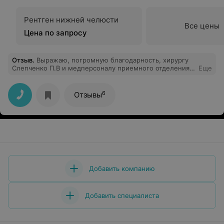
Рентген нижней челюсти
Все цены
Цена по запросу
Отзыв
.
Выражаю, погромную благодарность, хирургу
Слепченко П.В и медперсоналу приемного отделения,
Еще
рентгенологическому кабинету! Быстро, четко и
слаженно оказали медицинскую помощь моему
ребенку 24.07.2025 18.30! Благодарю Вас, желаю Вам,
6
Отзывы
крепкого здоровья, благополучия, меньше пациентов и
всех Благ!
Добавить компанию
Добавить специалиста