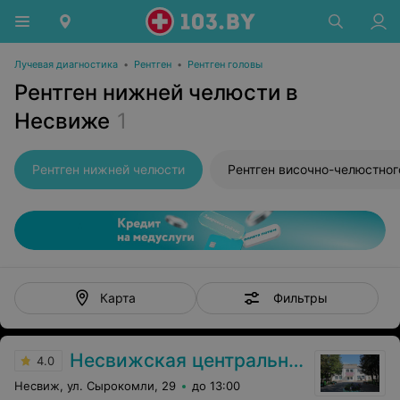
Лучевая диагностика
•
Рентген
•
Рентген головы
Рентген нижней челюсти в
Несвиже
1
Рентген нижней челюсти
Фильтры
Карта
Несвижская центральная районная больница
4.0
Несвиж, ул. Сырокомли, 29
до 13:00