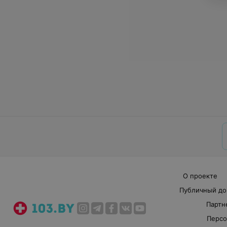
О проекте
Публичный до
Партн
Персо