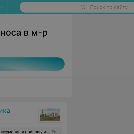
Поиск по сайту
носа в м-р
ика
рого был сын на приеме.Еще раз вас благодарю. С уважением Имамгулиева И П
Еще