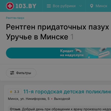
Все рубрики
Минск
Рентген пазух
Рентген придаточных пазух 
Уручье в Минске
1
Фильтры
11-я городская детская поликлин
3.3
Минск, ул. Никифорова, 5
Выходной
Отзыв
.
Добрый день при обращении к врачу произошло недорозумение,я приношу извинения и так же хочу выразить благодарность глав врачу Оксане Петровне за понимание,и врачу у кото