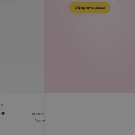
нг
сии
© 2026 ООО «Артокс Лаб», УНП 191700409
| 220012,
Республика Беларусь, г. Минск, улица Толбухина, 2,
пом. 16 | help@103.by
Служба поддержки
+375 291212755