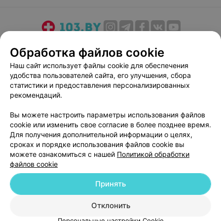
О проекте
Новости проекта
Размещение рекламы
Обработка файлов cookie
Медицинский маркетинг
Публичный договор
Наш сайт использует файлы cookie для обеспечения
Пользовательское соглашение
Способы оплаты
удобства пользователей сайта, его улучшения, сбора
Вакансии
Партнеры
статистики и предоставления персонализированных
рекомендаций.
Написать руководителю 103.by
Написать в поддержку
Вы можете настроить параметры использования файлов
cookie или изменить свое согласие в более позднее время.
Персональные настройки cookie
Для получения дополнительной информации о целях,
Обработка персональных данных
сроках и порядке использования файлов cookie вы
можете ознакомиться с нашей
Политикой обработки
файлов cookie
Принять
Отклонить
© 2026 ООО «Артокс Лаб», УНП 191700409
| 220012, Республика Беларусь,
г. Минск, улица Толбухина, 2, пом. 16 | help@103.by
Персональные настройки Cookie