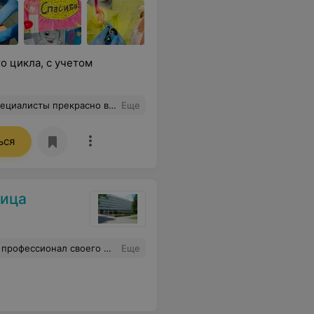
 цикла, с учетом
тепановича, лечение проходит быстро и безболезненно! Это для меня очень важно! Спасибо!
Еще
ься
ница
а то, что были рядом все 9 месяцев беременности и за нашу прекрасную дочь! Здоровья Вам и Вашим близким!
Еще