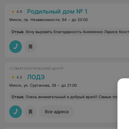
Родильный дом № 1
4.6
Минск, пр. Независимости, 64
до 20:00
Отзыв
.
Хочу выразить благодарность Аникеенко Ларисе Константиновне за то , что поддержала меня в желании родить естественным путем после первого кесарева. Хотя в процессе я уже просила и кс, но она настояла на естественных родах, о которых я мечтала всю беременность. Также благодарю Лобач
СТОМАТОЛОГИЧЕСКИЙ ЦЕНТР
ЛОДЭ
4.5
Минск, ул. Сурганова, 39
до 21:00
Отзыв
.
Очень внимательный и добрый врач!!! Самые положительные эмоции после виз
Все адреса