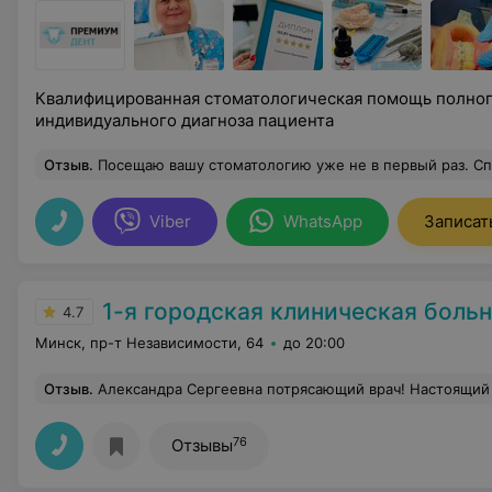
Квалифицированная стоматологическая помощь полного
индивидуального диагноза пациента
Отзыв
.
Посещаю вашу стоматологию уже не в первый раз. Специалисты прекрасно выполняют свою работу: все вежливые, чуткие, доброжелательные. Отдельно хочу поблагодарить крутого стоматолога Кириковича Геннадия С
Viber
WhatsApp
Записат
1-я городская клиническая боль
4.7
Минск, пр-т Независимости, 64
до 20:00
Отзыв
.
Александра Сергеевна потрясающий врач! Настоящий профессионал своего дела. Александра Сергеевна, хочется выразить слова глубокой признательности за Ваше душевное отношение к своим пациентам. С искренней теплотой вспоминаю каждый визит к Вам. Спасибо з
76
Отзывы