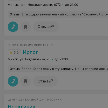
Минск, пр-т Независимости, 67/2
до 21:00
Отзыв
.
Благодарю замечательный коллектив "Столичной стоматологии" за качественную, профессиональную работу - и со мной, и с детками. Зубы стали, как новые, лечиться было совсем не больно, 
21
Отзывы
СТОМАТОЛОГИЧЕСКИЙ ЦЕНТР
Ирпол
5.0
Минск, ул. Богдановича, 78
до 21:00
Отзыв
.
Более 10 лет хожу в эту клинику. Цены средние для частной стоматологии. Оборудование и материалы качественные (у меня вопросов не возникало за все время). Персонал вежливый и внимательный. Недавно сделали ремонт. Очень рекомендую стоматолога Л Ольгу Евгеньевну. Лечит бережно, я чаще даже без анестезии лечу зубы. Рассказывает и пок
3
Отзывы
ЦЕНТР ДЕНТАЛЬНОЙ ДИАГНОСТИКИ
Неоклиник