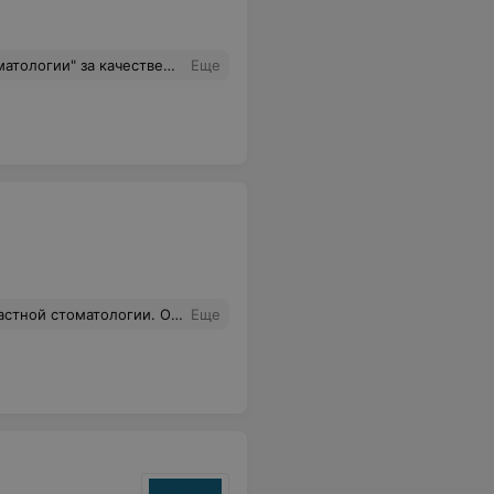
а детки сами выбирали цвета для пломб и совсем не плакали во время лечения)
Еще
азывает, что надо лечить, что можно подождать и что вообще в каком состоянии. Правда может придется ждать пару недель запись к ней, как повезет.
Еще