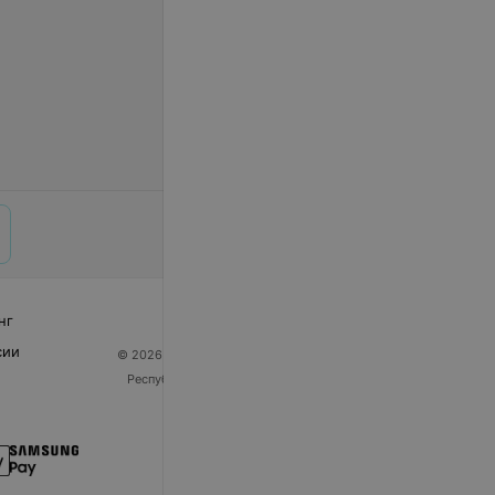
нг
сии
© 2026 ООО «Артокс Лаб», УНП 191700409
| 220012,
Республика Беларусь, г. Минск, улица Толбухина, 2,
пом. 16 | help@103.by
Служба поддержки
+375 291212755