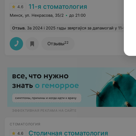
11-я стоматология
4.6
Минск, ул. Некрасова, 35/2
до 21:00
Отзыв
.
За 2024 і 2025 гады звяртаўся за дапамогай у 11-ую стаматалогію 7 разоў. Увесь час са мной працаваў стаматолаг Багданец Арцём Юр'евіч. Карыстаясь выпадкам, хачу выказаць словы ўдзячнасці за Ваш
22
Отзывы
ЭФФЕКТИВНАЯ РЕКЛАМА НА САЙТЕ
СТОМАТОЛОГИЯ
Столичная стоматология
4.6