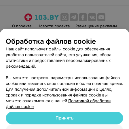
О проекте
Новости проекта
Размещение рекламы
Медицинский маркетинг
Публичный договор
Обработка файлов cookie
Пользовательское соглашение
Способы оплаты
Наш сайт использует файлы cookie для обеспечения
Вакансии
Партнеры
удобства пользователей сайта, его улучшения, сбора
Написать руководителю 103.by
статистики и предоставления персонализированных
рекомендаций.
Написать в поддержку
Персональные настройки cookie
Вы можете настроить параметры использования файлов
Обработка персональных данных
cookie или изменить свое согласие в более позднее время.
Для получения дополнительной информации о целях,
сроках и порядке использования файлов cookie вы
можете ознакомиться с нашей
Политикой обработки
файлов cookie
Принять
© 2026 ООО «Артокс Лаб», УНП 191700409
| 220012, Республика Беларусь,
г. Минск, улица Толбухина, 2, пом. 16 | help@103.by