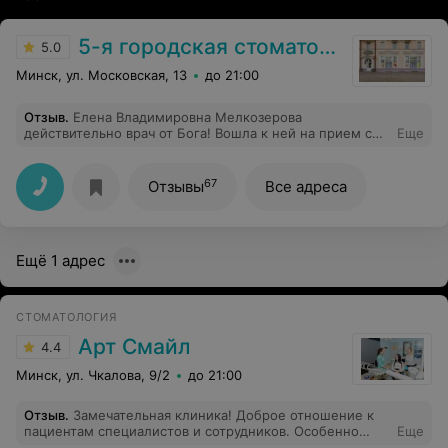
5-я городская стоматологическая поликлиника
5.0
Минск, ул. Московская, 13
до 21:00
Отзыв
.
Елена Владимировна Мелкозерова
действительно врач от Бога! Вошла к ней на прием со
Еще
страхами и болью, вышла с улыбкой!!!
67
Отзывы
Все адреса
Ещё 1 адрес
СТОМАТОЛОГИЯ
Арт Смайл
4.4
Минск, ул. Чкалова, 9/2
до 21:00
Отзыв
.
Замечательная клиника! Доброе отношение к
пациентам специалистов и сотрудников. Особенно
Еще
хочется отметить Светлану Сергеевну и Сергея