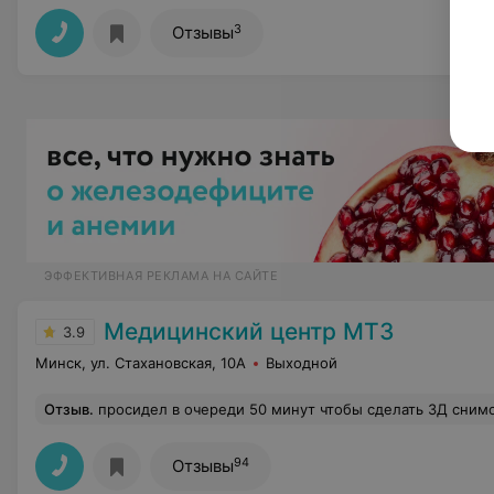
3
Отзывы
ЭФФЕКТИВНАЯ РЕКЛАМА НА САЙТЕ
Медицинский центр МТЗ
3.9
Минск, ул. Стахановская, 10А
Выходной
Отзыв
.
просидел в очереди 50 минут чтобы сделать 3Д снимок в каб. 417...но не сделал, обслуживать не спешат, все очень медленно принимают как хотят и перерывы устраивают когда и насколько им вздумается... вышла и закрыла кабинет а посетителям сказала, что у нее перерыв 20 минут..., сделалав замечание по поводу пререрыва в ответ услышал...а что вы хотите..я
94
Отзывы