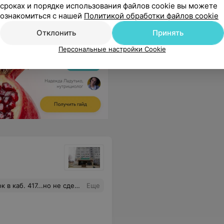
сроках и порядке использования файлов cookie вы можете
ознакомиться с нашей
Политикой обработки файлов cookie
Отклонить
Принять
Персональные настройки Cookie
 устала...после чего просто ушла.. Ждать дальше не мог так так опаздывал...настроение тоже от такого посещения (причем платного) лучше не стало...
Еще