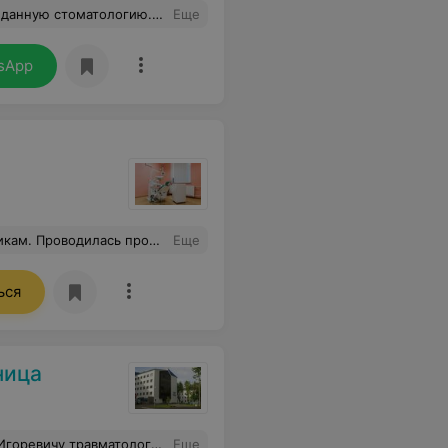
чная, мне все понравилось, результаты отдали сразу же.
Еще
sApp
го помощницы и зуботехника, но могу однозначно сказать что это так же прекрасные специалисты , без каждого из них не получилось бы такого прекрасного результата. Для имплантации лучше специалиста, чем Анна Станиславовна в городе нет. Огромная благодарность клинике Дента Смайл.
Еще
ься
ница
могу ходить! СПАСИБО ОГРОМНОЕ за Ваш труд!!! Такие врачи как Ремезов Роман Игоревич-гордость нашей медицины!!!
Еще