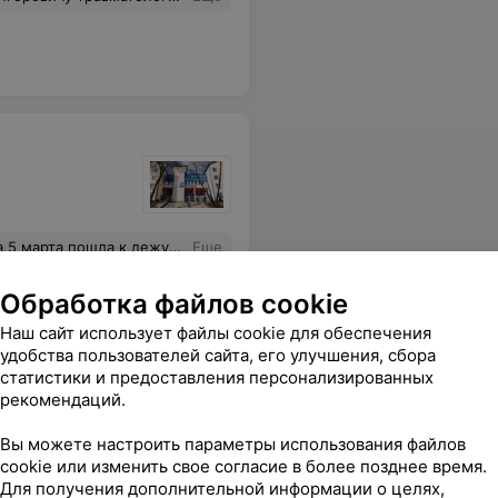
шли сегодня,надо приходить в рабочие дни.Вот такое отнашение к пациентам.
Еще
Обработка файлов cookie
Наш сайт использует файлы cookie для обеспечения
удобства пользователей сайта, его улучшения, сбора
статистики и предоставления персонализированных
рекомендаций.
Вы можете настроить параметры использования файлов
cookie или изменить свое согласие в более позднее время.
мбу на больной зуб.....так зачем было врачу Поливаному ставить пломбу на больной зуб, если не уверен в диагнозе?...не советую обращаться в эту клинику, совершенно не компетентный специалист этот Поливаный...."
Еще
Для получения дополнительной информации о целях,