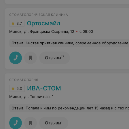
СТОМАТОЛОГИЧЕСКАЯ КЛИНИКА
Ортосмайл
3.7
Минск, ул. Франциска Скорины, 12
с 09:00
Отзыв
.
Чистая приятная клиника, современное оборудование, врачи терпеливо справляются с иногда невыносимыми пациентами (я среди таких). А обращался, собственно, за
17
Отзывы
СТОМАТОЛОГИЯ
ИВА-СТОМ
5.0
Минск, ул. Тепличная, 1
Отзыв
.
Попала к ним по рекомендации лет 15 назад и с тех пор только здесь! У меня плохие зубы, много плоб, которые вываливались постоянно, кто бы мне их не ставил (обошла тогда все частные заведения !), имеются и другие сложности. Мне перелечили все тогда 15 лет назад (это, конечно, получилось дорого), но бо
1
Отзывы