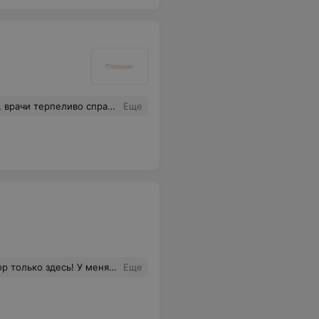
 лечением каналов зубов. все сделали замечательно.Ничего не болит.
Еще
льше я бед не знаю. Прихожу каждый год. Раз в пять лет находят, что-то что надо подправить. Все пломбочки стоят и ничего не болит
Еще