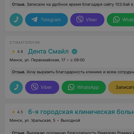
Отзыв
.
Записали на удобное время благодаря сайту 103.бай в данную стоматологию. Приняли вовремя, все сделали быстро. Стоматология отли
Telegram
Viber
What
СТОМАТОЛОГИЯ
Дента Смайл
4.8
Минск, ул. Первомайская, 17
с 09:00
Отзыв
.
Хочу выразить благодарность клинике и всем сотрудникам. Проводилась процедура полной имплантации. Лучше клиники для этого мы не нашли, хотя были много где. Здесь вам сделают хорошо, качественно, и ничего лишнего. Отдельную благодарность хочу выразить Ефимович Анне Станиславовне, это специалист с большой буквы, индивидуальный подход, человеческое отношение и мастерство. Лучше врача для имплантации вы не найдете. Так же отдельная благодарность Наталье, так же прекрасный специалист, успокоит, поддержит и ответит на все ваши вопросы. Коляго Алексей Леонидович- прекрасный специалист. Очень бережное отношение, профессионал своего дела. К сожалению не знаю имени е
Viber
WhatsApp
Записат
6-я городская клиническая боль
4.5
Минск, ул. Уральская, 5
Выходной
Отзыв
.
Выражаю огромную благодарность Ремезову Роману Игоревичу травматологу приемного отделения 6 ГКБ за высочайший профессионализм и чуткое отношение к пациентам! Роман Игоревич собрал мою ногу после сложнейшего перелома и благодаря его гениальной репозиции я снова 