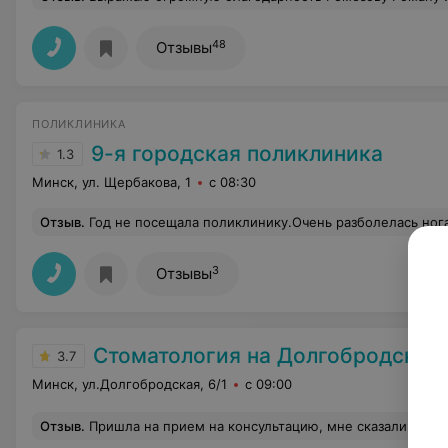
48
Отзывы
ПОЛИКЛИНИКА
9-я городская поликлиника
1.3
Минск, ул. Щербакова, 1
с 08:30
Отзыв
.
Год не посещала поликлинику.Очень разболелась нога.5 марта пошла к дежурному врачу. В поликлинике тихо народу нет, обрадовалась. Первое, что услышала от врача, почему при
3
Отзывы
Стоматология на Долгобродской
3.7
Минск, ул.Долгобродская, 6/1
с 09:00
Отзыв
.
Пришла на прием на консультацию, мне сказали поставить пломбу..... не первый раз в этой клинике,ранее постоянно обслуживалась у другого врача, я постоянный клиент. врач Поливаный сделал слабый наркоз, в итоге порезал инструментом язык так,что пришлось наложить швы, со стороны врача не было никаких извинений, только счет,я была в полном шоке....в итоге этот зуб начал сильно болеть и я обратилась в другую клинику и меня оказался не кариес а пульпит....нужно было положить лекарство, а не ставить пло