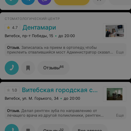
СТОМАТОЛОГИЧЕСКИЙ ЦЕНТР
Дентамари
4.7
Витебск, пр-т Победы, 15
до 20:00
Отзыв
.
Записалась на прием в ортопеду,чтобы
приклеить отвалившийся мост Администратор сказала
Еще
цену за 1 зуб.По факту оказалось в 2 раза больше за 1
зуб. Так что когда записываетесь на прием ,цену
умножайте на 2. Потеряете только время и сплошное
86
Отзывы
разочарование.
Витебская городская стоматологическая поликлиника
1.0
Витебск, ул. М. Горького, 34
до 20:00
Отзыв
.
Делал рентген зуба по направлению от
лечащего врача из другой поликлиники, рентген
Еще
сделала лаборант Вероника. Результат вышел
отвратительным, на фото зуба почти не видно, на мою
просьбу как то улучшить качество или сделать фото с
32
Отзывы
Все адреса