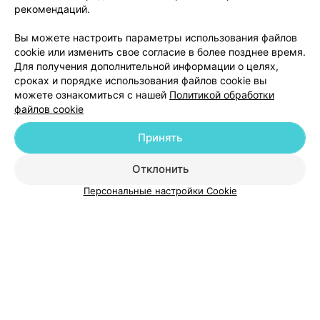
рекомендаций.
Вы можете настроить параметры использования файлов
Добавить компанию
cookie или изменить свое согласие в более позднее время.
Для получения дополнительной информации о целях,
сроках и порядке использования файлов cookie вы
Добавить специалиста
можете ознакомиться с нашей
Политикой обработки
файлов cookie
Принять
Отклонить
О проекте
Новости проекта
Размещение рекламы
Персональные настройки Cookie
Медицинский маркетинг
Публичный договор
Пользовательское соглашение
Способы оплаты
Вакансии
Партнеры
Написать руководителю 103.by
Написать в поддержку
Персональные настройки cookie
Обработка персональных данных