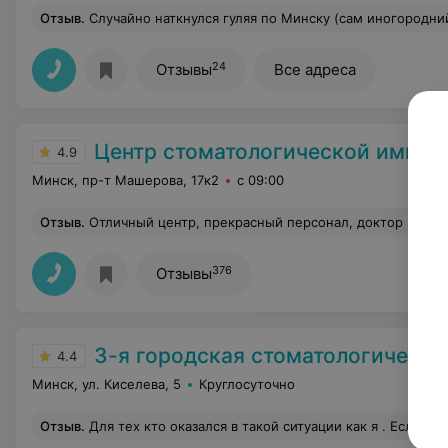
Отзыв
.
Случайно наткнулся гуляя по Минску (сам иногородний). Когда пришла необходимость обратились к ним с консультацией по установке брекетов дочери. Проконсултировали, врач произвел положительное впечатление и теперь уже второй месяц ребенок ходит с системой. Приятно что цены не накручивают (волнует ка спонсора))) ). Дочь доктору доверяет и надеется, что к совершенолетию не пожалеет , что приходится терпеть дис
24
Отзывы
Все адреса
Центр стоматологической импла
4.9
Минск, пр-т Машерова, 17к2
с 09:00
Отзыв
.
Отличный центр, прекрасный персонал, доктор Пажлаков Павел Анатолье
376
Отзывы
3-я городская стоматологическая п
4.4
Минск, ул. Киселева, 5
Круглосуточно
Отзыв
.
Для тех кто оказался в такой ситуации как я . Если разболелся зуб под картинкой ночью или на праздничные дни позвоните и уточните если у их ортопед на приеме чтобы снять коронку. Отсидела 3,5 часа для того чтобы 