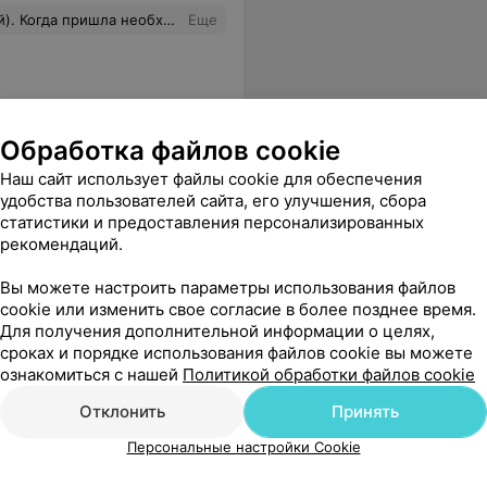
комфорт связанный с удаленим некоторых зубов и эстетической состовляющей. Результаты их лечения будут известны года через год и всю оставшуюся жизнь, но пока все устраивает
Еще
Обработка файлов cookie
нтации
Наш сайт использует файлы cookie для обеспечения
удобства пользователей сайта, его улучшения, сбора
статистики и предоставления персонализированных
вич замечательный, рекомендую
Еще
рекомендаций.
Вы можете настроить параметры использования файлов
cookie или изменить свое согласие в более позднее время.
Для получения дополнительной информации о целях,
сроках и порядке использования файлов cookie вы можете
ознакомиться с нашей
Политикой обработки файлов cookie
оликлиника
Отклонить
Принять
Персональные настройки Cookie
мне сказали что помочь не могут так как нет специального специалиста так себе удовольствие.
Еще