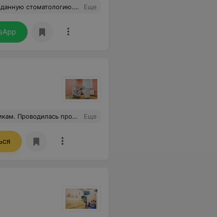
чная, мне все понравилось, результаты отдали сразу же.
Еще
sApp
го помощницы и зуботехника, но могу однозначно сказать что это так же прекрасные специалисты , без каждого из них не получилось бы такого прекрасного результата. Для имплантации лучше специалиста, чем Анна Станиславовна в городе нет. Огромная благодарность клинике Дента Смайл.
Еще
ься