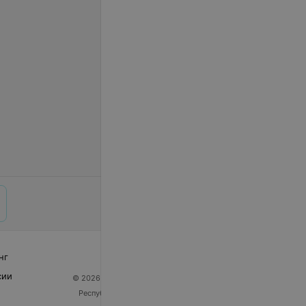
нг
сии
© 2026 ООО «Артокс Лаб», УНП 191700409
| 220012,
Республика Беларусь, г. Минск, улица Толбухина, 2,