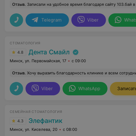
Отзыв
.
Записали на удобное время благодаря сайту 103.бай в данную стоматологию. Приняли вовремя, все сделали быстро. Стоматология отли
Telegram
Viber
What
СТОМАТОЛОГИЯ
Дента Смайл
4.8
Минск, ул. Первомайская, 17
с 09:00
Отзыв
.
Хочу выразить благодарность клинике и всем сотрудникам. Проводилась процедура полной имплантации. Лучше клиники для этого мы не нашли, хотя были много где. Здесь вам сделают хорошо, качественно, и ничего лишнего. Отдельную благодарность хочу выразить Ефимович Анне Станиславовне, это специалист с большой буквы, индивидуальный подход, человеческое отношение и мастерство. Лучше врача для имплантации вы не найдете. Так же отдельная благодарность Наталье, так же прекрасный специалист, успокоит, поддержит и ответит на все ваши вопросы. Коляго Алексей Леонидович- прекрасный специалист. Очень бережное отношение, профессионал своего дела. К сожалению не знаю имени е
Viber
WhatsApp
Записат
СЕМЕЙНАЯ СТОМАТОЛОГИЯ
Элефантик
4.3
Минск, ул. Киселева, 20
с 08:00