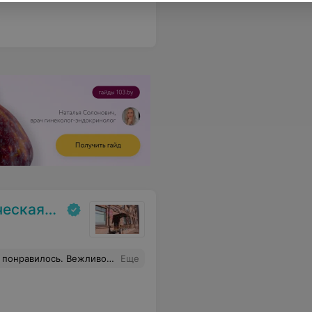
иклиника
 все моменты и дает нужные рекомендации
Еще