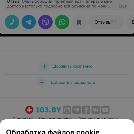
Отзыв
.
Очень хороший, приятный врач. Впервые мне
доктор настолько подробно всё объяснил по моей
Еще
проблеме, объяснил каждую строчку написанную в
заключении, для чего каждое назначение, спасибо!
238
Отзывы
Добавить компанию
Добавить специалиста
О проекте
Новости проекта
Размещение рекламы
Медицинский маркетинг
Публичный договор
Обработка файлов cookie