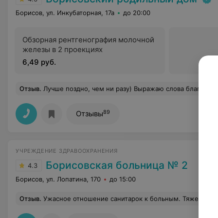
Борисов, ул. Инкубаторная, 17а
до 20:00
Обзорная рентгенография молочной
железы в 2 проекциях
6,49 руб.
Отзыв
.
Лучше поздно, чем ни разу) Выражаю слова благодарности всему медперсоналу, дежуревшему вечером в родильном зале 2 этажа 15.11.19 г. Благодаря Вам появился наш долгожданный малыш! Огромное спасибо за поддержку и хорошее отношение! Спасибо з
89
Отзывы
УЧРЕЖДЕНИЕ ЗДРАВООХРАНЕНИЯ
Борисовская больница № 2
4.3
Борисов, ул. Лопатина, 170
до 15:00
Отзыв
.
Ужасное отношение санитарок к больным. Тяжелым. Приезжая ежедневно , натыкалась на застаревшие, засохшие памперсы на больном и запачканное постельное белье. На просьбу помочь перестелить и поменять памперс, мне ответила, что лежачих больных должны обслуживать родственники либо сиделка. Вопрос... Для чего тогда младший медперсонал в больнице!? Однажды, приехав в 12 часов 