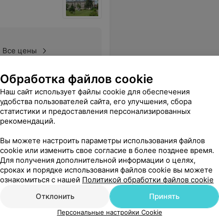
Все цены
Обработка файлов cookie
а оказанную помощь, за Ваш профессионализм! Желаю Вам здоровья, сил и терпения в вашем нелёгком труде!
Еще
Наш сайт использует файлы cookie для обеспечения
удобства пользователей сайта, его улучшения, сбора
статистики и предоставления персонализированных
рекомендаций.
Вы можете настроить параметры использования файлов
cookie или изменить свое согласие в более позднее время.
Для получения дополнительной информации о целях,
сроках и порядке использования файлов cookie вы можете
ознакомиться с нашей
Политикой обработки файлов cookie
Отклонить
Принять
дня, обнаружила на тумбочке нетронутую кашу еще с завтрака. Забыли даже покормить завтраком. Это неуважение как лично к больному, так и находящимся в палате.
Еще
Персональные настройки Cookie