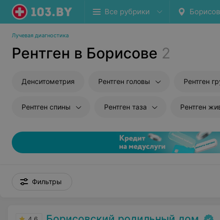
Все рубрики
Борисов
Лучевая диагностика
Рентген в Борисове
2
Денситометрия
Рентген головы
Рентген гр
Рентген спины
Рентген таза
Рентген жи
Фильтры
Борисовский родильный дом
4.6