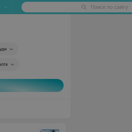
Поиск по сайту
уди
вота