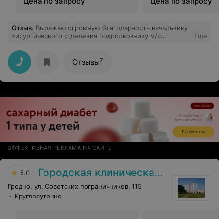
Цена по запросу
Цена по запросу
Отзыв
.
Выражаю огромную благодарность начальнику
хирургического отделения подполковнику м/с
Еще
Александру Александровичу Р. за профессионализм и
оперативное и в короткие сроки лечение. Спасибо
большое.
7
Отзывы
ЭФФЕКТИВНАЯ РЕКЛАМА НА САЙТЕ
Городская клиническая больница скорой медицинской помощи г. Гродно
5.0
Гродно, ул. Советских пограничников, 115
Круглосуточно