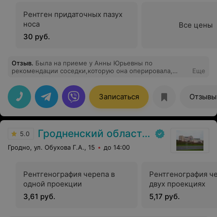
Рентген придаточных пазух
носа
Все цены
30 руб.
Отзыв
.
Была на приеме у Анны Юрьевны по
рекомендации соседки,которую она оперировала,
Еще
осталась очень довольна! Врач от Бога! Детально
осмотрела, объяснила почему именно возникло
заболевание. Доктор дала грамотные рекомендации
Записаться
Отзывы
не только по глазам, но и в целом,по здоровью.
Гродненский областной клинический центр «Психиатрия-наркология»
5.0
Гродно, ул. Обухова Г.А., 15
до 14:00
Рентгенография черепа в
Рентгенография че
одной проекции
двух проекциях
3,61 руб.
5,17 руб.