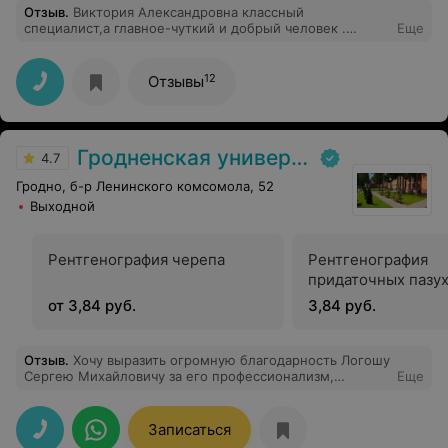
Отзыв
.
Виктория Александровна классный
специалист,а главное-чуткий и добрый человек .
Еще
побольше бы таких врачей.
12
Отзывы
Гродненская университетская клиника
4.7
Гродно, б-р Ленинского комсомола, 52
Выходной
Рентгенография черепа
Рентгенография
придаточных пазух
от 3,84 руб.
3,84 руб.
Отзыв
.
Хочу выразить огромную благодарность Логошу
Сергею Михайловичу за его профессионализм,
Еще
коммуникабельность, отношение к пациенту. После
проведенной мне операции я как заново родился. Я
снова всё вижу. Эти ощущения трудно передать
Записаться
словами. Все эти слова также относятся ко всему