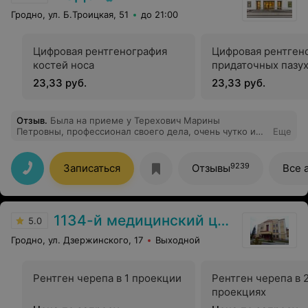
Гродно, ул. Б.Троицкая, 51
до 21:00
Цифровая рентгенография
Цифровая рентген
костей носа
придаточных пазух
23,33 руб.
23,33 руб.
Отзыв
.
Была на приеме у Терехович Марины
Петровны, профессионал своего дела, очень чутко и
Еще
ответственно подошла к моей ситуации, провела
качественную консультацию Спасибо большое за Ваш
труд Рекомендую
9239
Записаться
Отзывы
Все 
1134-й медицинский центр ВС РБ
5.0
Гродно, ул. Дзержинского, 17
Выходной
Рентген черепа в 1 проекции
Рентген черепа в 
проекциях