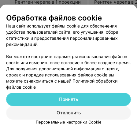
Рентген черепа в 1 проекции
Рентген черепа в 
проекциях
Цена по запросу
Цена по запросу
Обработка файлов cookie
Наш сайт использует файлы cookie для обеспечения
удобства пользователей сайта, его улучшения, сбора
Отзыв
.
Бесконечно благодарна врачу акушеру-
гинекологу акушерско-обсервационного отделения
Еще
статистики и предоставления персонализированных
БСМП Клыбик Е.М. за своевременную
рекомендаций.
квалифицированную помощь в появлении на свет моей
доченьки. Спасибо, что Вы быстро принимаете самые
8
Отзывы
Вы можете настроить параметры использования файлов
нужные в это время решения, которые потом
показывают результат. Низкий поклон за Ваш труд.
cookie или изменить свое согласие в более позднее время.
Для получения дополнительной информации о целях,
сроках и порядке использования файлов cookie вы
можете ознакомиться с нашей
Политикой обработки
файлов cookie
Принять
Добавить компанию
Отклонить
Добавить специалиста
Персональные настройки Cookie