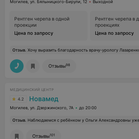
Могилев, ул. Бялыницкого-Бирули, 12
Выходной
Рентген черепа в одной
Рентген черепа в 
проекции
проекциях
Цена по запросу
Цена по запросу
Отзыв
.
Хочу выразить благодарность врачу-урологу Лазаренко Тимофею Александровичу за его профессионализм, чуткое и внимательное отношение. Он мне помог определиться с окончательным решением, делать в настоящ
98
Отзывы
МЕДИЦИНСКИЙ ЦЕНТР
Новамед
4.2
Могилев, ул. Дзержинского, 7А
до 20:00
Отзыв
.
Наблюдаемся с ребёнком у Ольги Александровны уже второй год. Очень комфортный специалист, всегда располагает малыша к осмотру. Хочется выразить слова огромной благодарности! Не просто врач, а человек с большой душой, которая оказывает 
101
Отзывы