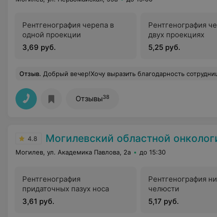
Рентгенография черепа в
Рентгенография че
одной проекции
двух проекциях
3,69 руб.
5,25 руб.
Отзыв
.
Добрый вечер!Хочу выразить благодарность сотрудницам регистратуры,в особенности хочу отметить медицинскую сестру регистратуры Жанну Алексеевну!Очень внимательная ,тактична
38
Отзывы
Могилевский областной онкологический д
4.8
Могилев, ул. Академика Павлова, 2а
до 15:30
Рентгенография
Рентгенография н
придаточных пазух носа
челюсти
3,61 руб.
5,17 руб.