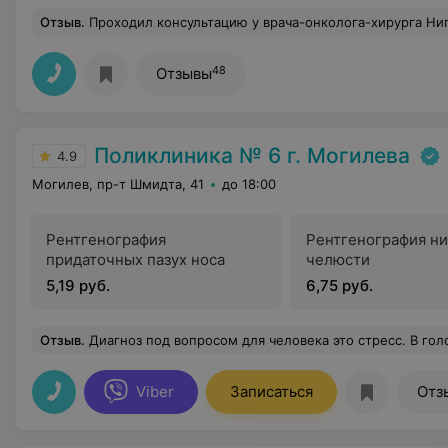
Отзыв
.
Проходил консультацию у врача-онколога-хирурга Нипатрук О.А. Врач-профессионал своего дела. К моей проблеме отнеслась внимательно и с пониманием, ответила на все мои
48
Отзывы
Поликлиника № 6 г. Могилева
4.9
Могилев, пр-т Шмидта, 41
до 18:00
Рентгенография
Рентгенография н
придаточных пазух носа
челюсти
5,19 руб.
6,75 руб.
Отзыв
.
Диагноз под вопросом для человека это стресс. В голове сидит одна мысль ‘да или нет’? В этот момент нет дела не до чего. При прохождении по месту работы профосмотра в поликлинике 6 г.Могилёва врач-терапевт Чикунский Вячеслав Анатольевич на ЭКГ сердца увидел изменения. Не отправляя меня в поликлинику по месту жительства он оперативно организовал УЗИ сердца которое провёл врач функциональной диагностики Листратенко Александр Владимирович (лично моё мнение у этого врача большое будущие в кардиологии). По результатам исследований были выявлены начальные стадии опасной болезни сердца. Это настоящий профессионализм тем более за такое короткое время ( время нахождения в поликлиники ок
Viber
Записаться
Отз