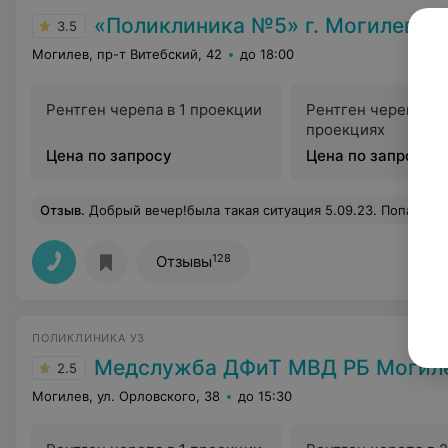
«Поликлиника №5» г. Могилев
3.5
Могилев, пр-т Витебский, 42
до 18:00
Рентген черепа в 1 проекции
Рентген черепа в 2
проекциях
Цена по запросу
Цена по запросу
Отзыв
.
Добрый вечер!была такая ситуация 5.09.23. Попали на прием К Кристина Евгеньевна, помощник врача . Начну сразу , до конца приема оставалось 1.30,как она вышла с кабинета она всех поситилей назвала "я этих не успею " принять, уже дало по слуху Нам просто нужно было закинуть лекарства на карту ! По итогу. Она ничего не объяснила, отправила нас в гос. Аптеку ,сказав что всё на карте , по приходу туда ,с нас просто посмеялись... вернувшись обратно в амбулаторию , она отреагировала агрессивно .... Грубо говоря , чуть ли не послала !потом с горем по полам
128
Отзывы
ПОЛИКЛИНИКА УЗ
Медслужба ДФиТ МВД РБ Могил
2.5
Могилев, ул. Орловского, 38
до 15:30