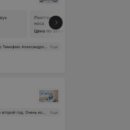
двух
Рентген придаточных пазух
Рентген 
носа
челюстно
Цена по запросу
Цена по 
ее время операцию или нет, четко ответил на все волнующие меня вопросы. Врач от Бога.
Еще
помощь не только малышам, но и поддержку родителям. Приёмы проходят легко и всегда информативно!
Еще