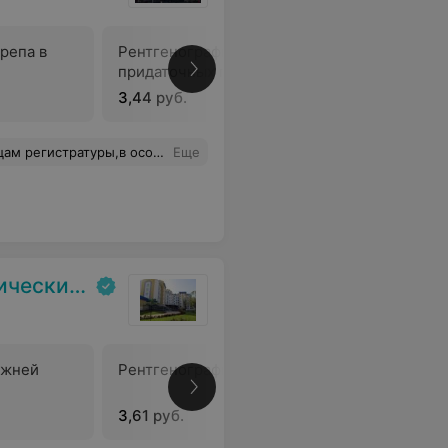
репа в
Рентгенография
Рентгено
придаточных пазух носа
челюстно
3,44 руб.
5 руб.
я и компетентная сотрудница.Спасибо за Вашу доброту ,отзывчивость ,работу!
Еще
испансер
ижней
Рентгенография костей носа
Рентгено
челюстно
3,61 руб.
5,17 руб.