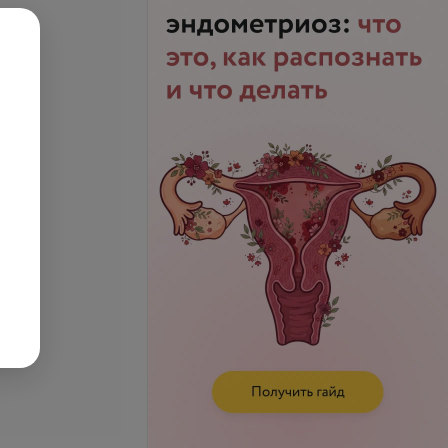
височно-
Рентген нижней челюсти
го сустава
запросу
Цена по запросу