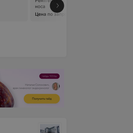
Рентген придаточных пазух
Рентген 
носа
челюстно
Цена по запросу
Цена по 