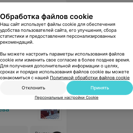
Обработка файлов cookie
Наш сайт использует файлы cookie для обеспечения
удобства пользователей сайта, его улучшения, сбора
Рентген придаточных пазух
Рентген 
статистики и предоставления персонализированных
носа
челюстно
рекомендаций.
Цена по запросу
Цена по 
Вы можете настроить параметры использования файлов
cookie или изменить свое согласие в более позднее время.
 объяснила , что мы выбрали свои лекарства за этот месяц!!!! Примите пожта меры !!!! только остаётся один вопрос ,почему сразу нельзя было вас все объяснить по-человечески....(чтобы , онкологич. Больной человек не ходил по 10раз)
Еще
Для получения дополнительной информации о целях,
сроках и порядке использования файлов cookie вы можете
ознакомиться с нашей
Политикой обработки файлов cookie
Отклонить
Принять
Персональные настройки Cookie
ева