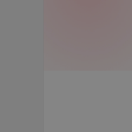
височно-
Рентген нижней челюсти
го сустава
запросу
Цена по запросу