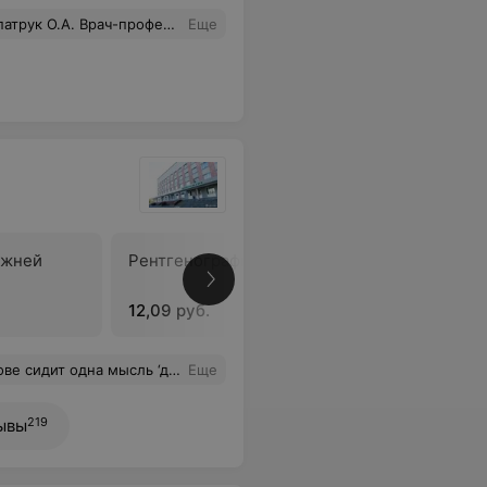
 вопросы и дала все необходимые рекомендации для дальнейшего лечения.
Еще
ижней
Рентгенография костей носа
В
12,09 руб.
оло 3 часов). Выражаю огромную благодарность главному врачу поликлиники 6 г. Могилёва Алексейкову Виктору Михайловичу за высокий профессионализм, персонал , современное диагностическое оборудование.Это наглядный пример того, что государственное учреждение здравоохранения не хуже частной медицины.
Еще
219
ывы