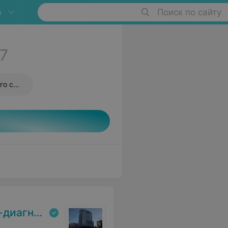
в
Поиск по сайту
7
Рентген височно-челюстного сустава
кий центр